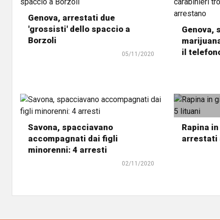
Genova, arrestati due
'grossisti' dello spaccio a
Genova, s
Borzoli
marijuana
il telefon
05/11/2020
Savona, spacciavano
Rapina in 
accompagnati dai figli
arrestati 
minorenni: 4 arresti
02/11/2020