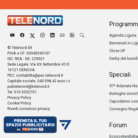
Programm
Agenda Liguria
Benvenuti in Lig
© Telenord Srl
Close UP
P.IVA e CF: 00945590107
Derby del lunedì
ISC. REA - GE: 229501
Sede Legale: Via XX Settembre 41/3
16121 GENOVA
Speciali
PEC:
contabilita@pec.telenord.it
Capitale sociale: 343.598,42 euro i.v.
97ª Adunata Naz
pubtelenord@telenord.it
Tel. 010 5532701
Botteghe storic
Privacy Policy
Capodanno con 
Cookie Policy
Rivedi consenso privacy
Convegno Reg4
Forum
Ecosostenibilita