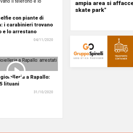
ampia area si affacc
skate park"
elfie con piante di
: i carabinieri trovano
o e lo arrestano
04/11/2020
gioielleria a Rapallo:
5 lituani
31/10/2020