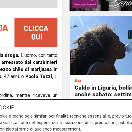
la droga.
L'uomo, con tanto
arrestato dai carabinieri
ezzo chilo
di marijuana
. In
di 47 anni, e
Paolo Tozzi,
il
Afa
Caldo in Liguria, boll
anche sabato: settim
'ordine, mentre riceveva un
consecutivo
che i due si siano fermati a
OOKIE
il pacco, i militari hanno
okie e tecnologie similari per finalità tecniche essenziali e, previo t
antità di droga
.
onalizzazione dell'esperienza, misurazione delle prestazioni, pubblic
e sulla Liguria seguiteci sul
con piattaforme di audience measurement.