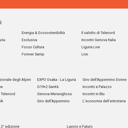
i
Energia & Ecosostenibilità
Il salotto di Telenord
uria
Esclusiva
Incontri Genova Italia
Focus Cultura
Liguria Live
Forever Samp
Live
ionale degli Alpini
EXPO Osaka - La Liguria
Giro dell'Appennino Donne
he
G19+2 Sanità
Incontri a Palazzo
Telenord
Genova Meravigliosa
Incontri in Blu
IA
Giro dell'Appennino
L'economia dell'entroterra
 2° edizione
Lavoro e Futuro