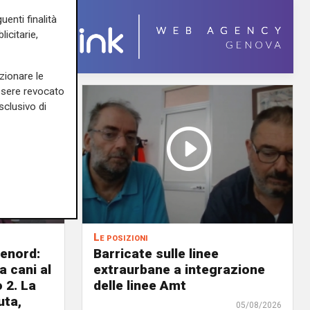
uenti finalità
icitarie,
zionare le
essere revocato
sclusivo di
Le posizioni
lenord:
Barricate sulle linee
 cani al
extraurbane a integrazione
 2. La
delle linee Amt
uta,
05/08/2026