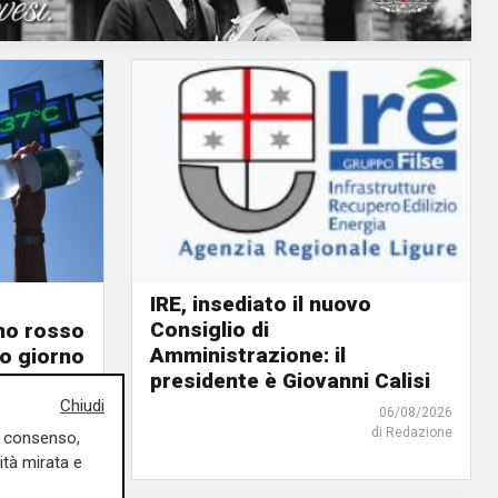
IRE, insediato il nuovo
Consiglio di
ino rosso
Amministrazione: il
o giorno
presidente è Giovanni Calisi
Chiudi
06/08/2026
06/08/2026
di Redazione
di F.S.
uo consenso,
ità mirata e