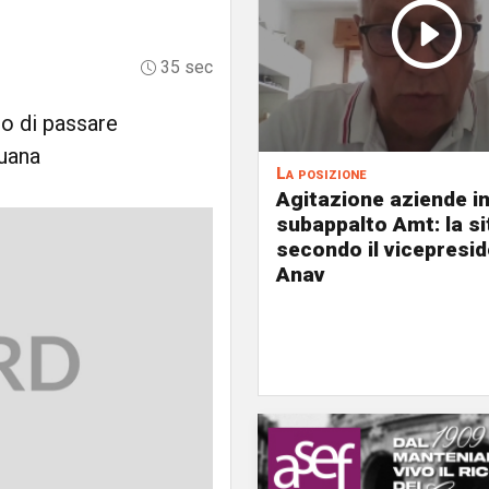
35 sec
to di passare
juana
La posizione
Agitazione aziende i
subappalto Amt: la s
secondo il vicepresi
Anav