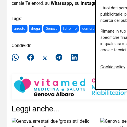
canale Telenord, su
Whatsapp,
su
Instagram
,
su
Youtub
I tuoi dati per
pubblicitarie: 
Tags:
ricerca del pub
arresto
droga
Genova
fattorino
corriere
carabinieri
Rimane in tuo 
specifiche fin
in qualsiasi mo
Condividi:
cookie tecnici 
Cookie policy
Leggi anche...