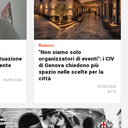
Rinnovo
n
"Non siamo solo
ituazione
organizzatori di eventi": i CIV
dente
di Genova chiedono più
spazio nelle scelte per la
città
06/08/2026
06/08/2026
di F.S.