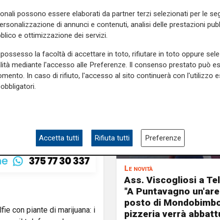
e
e su
Facebook
.
sonali possono essere elaborati da partner terzi selezionati per le seg
personalizzazione di annunci e contenuti, analisi delle prestazioni pubbl
blico e ottimizzazione dei servizi.
possesso la facoltà di accettare in toto, rifiutare in toto oppure sele
alità mediante l'accesso alle Preferenze. Il consenso prestato può 
mento. In caso di rifiuto, l'accesso al sito continuerà con l'utilizzo e
obbligatori.
Accetta tutti
Rifiuta tutti
Preferenze
Le novità
Ass. Viscogliosi a Te
"A Puntavagno un'area
posto di Mondobimbo
pizzeria verrà abbatt