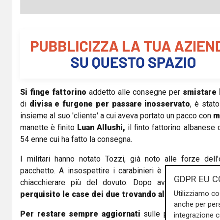
Si finge
fattorino
addetto alle consegne per
smistare
di
divisa e furgone per passare inosservato
, è stato
insieme al suo 'cliente' a cui aveva portato un pacco con
m
manette è finito
Luan Allushi,
il finto fattorino albanese 
54 enne cui ha fatto la consegna.
I militari hanno notato Tozzi, già noto alle forze dell
pacchetto. A insospettire i carabinieri è stato il fatto 
GDPR EU C
chiacchierare più del dovuto. Dopo avere controllato 
Utilizziamo co
perquisito le case dei due trovando altre piccole qu
anche per pers
Per restare sempre aggiornati
sulle principali notizi
integrazione 