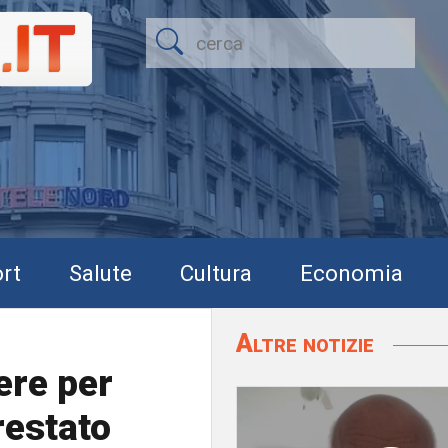
rt
Salute
Cultura
Economia
Altre notizie
ere per
restato