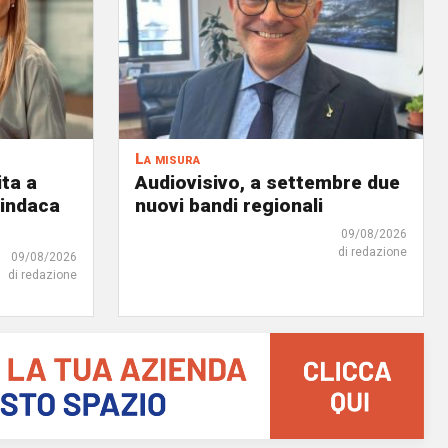
La misura
ita a
Audiovisivo, a settembre due
 sindaca
nuovi bandi regionali
09/08/2026
di redazione
09/08/2026
di redazione