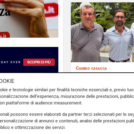
Cambio casacca
Medusei passa a Fut
OOKIE
Nazionale, FdI Liguria
 studia qui", rispondono i
attacca: "Volta le spa
okie e tecnologie similari per finalità tecniche essenziali e, previo t
eferendum Cittadinanza,
lo ha sostenuto"
onalizzazione dell'esperienza, misurazione delle prestazioni, pubblic
 mezzo milione di firme. Il
con piattaforme di audience measurement.
nza legale in Italia per poter
cittadinanza sarebbe poi
sonali possono essere elaborati da partner terzi selezionati per le seg
glie minorenni. Il referendum
personalizzazione di annunci e contenuti, analisi delle prestazioni pubbl
blico e ottimizzazione dei servizi.
e legge 91 del 5 febbraio