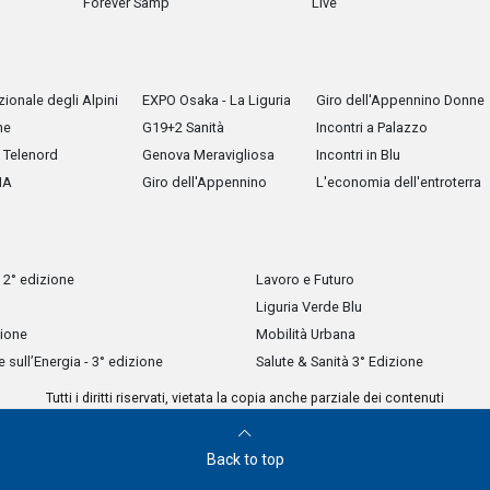
Forever Samp
Live
ionale degli Alpini
EXPO Osaka - La Liguria
Giro dell'Appennino Donne
he
G19+2 Sanità
Incontri a Palazzo
Telenord
Genova Meravigliosa
Incontri in Blu
IA
Giro dell'Appennino
L'economia dell'entroterra
 2° edizione
Lavoro e Futuro
Liguria Verde Blu
zione
Mobilità Urbana
sull’Energia - 3° edizione
Salute & Sanità 3° Edizione
Tutti i diritti riservati, vietata la copia anche parziale dei contenuti
Back to top