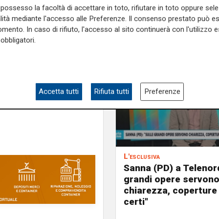
to di sangue'.
possesso la facoltà di accettare in toto, rifiutare in toto oppure sele
alità mediante l'accesso alle Preferenze. Il consenso prestato può 
e sulla Liguria seguiteci sul
mento. In caso di rifiuto, l'accesso al sito continuerà con l'utilizzo e
e
e su
Facebook
.
obbligatori.
Accetta tutti
Rifiuta tutti
Preferenze
L'esclusiva
Sanna (PD) a Telenord
grandi opere servon
chiarezza, coperture
certi"