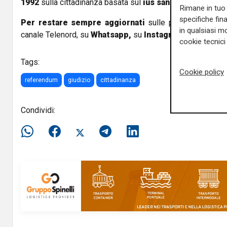
1992
sulla cittadinanza basata sul
ius sanguinis
, il 'dirit
Rimane in tuo 
specifiche fin
Per restare sempre aggiornati
sulle principali notizi
in qualsiasi mo
canale Telenord, su
Whatsapp,
su
Instagram
,
su
Youtub
cookie tecnici 
Tags:
Cookie policy
referendum
giudizio
cittadinanza
Condividi: