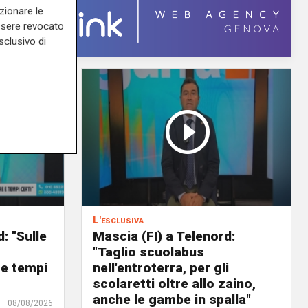
zionare le
essere revocato
sclusivo di
L'esclusiva
: "Sulle
Mascia (FI) a Telenord:
o
"Taglio scuolabus
 e tempi
nell'entroterra, per gli
scolaretti oltre allo zaino,
anche le gambe in spalla"
08/08/2026