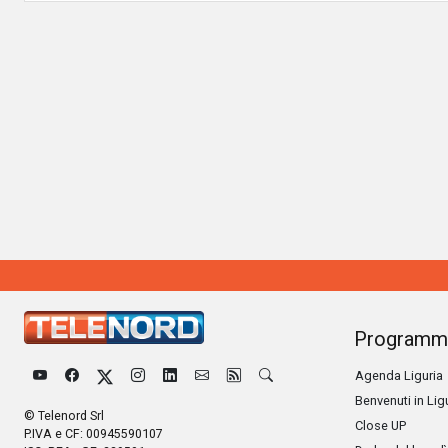
Programm
Agenda Liguria
Benvenuti in Lig
© Telenord Srl
Close UP
P.IVA e CF: 00945590107