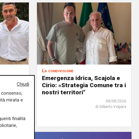
La condivisione
uro
Emergenza idrica, Scajola e
Chiudi
Cirio: «Strategia Comune tra i
lle a chi
nostri territori"
uo consenso,
ità mirata e
08/08/2026
di Gilberto Volpara
09/08/2026
di F.S.
uenti finalità
icitarie,