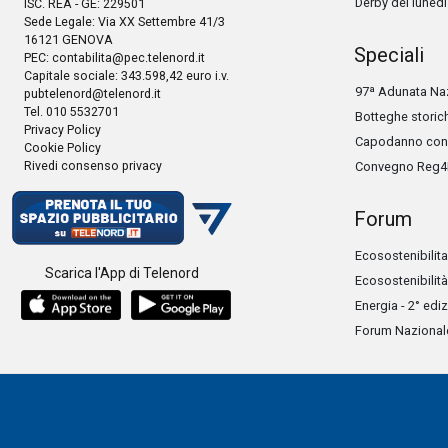
Derby del lunedì
ISC. REA - GE: 229501
Sede Legale: Via XX Settembre 41/3
16121 GENOVA
Speciali
PEC:
contabilita@pec.telenord.it
Capitale sociale: 343.598,42 euro i.v.
97ª Adunata Naz
pubtelenord@telenord.it
Tel. 010 5532701
Botteghe storic
Privacy Policy
Capodanno con 
Cookie Policy
Rivedi consenso privacy
Convegno Reg4
Forum
Ecosostenibilita
Scarica l'App di Telenord
Ecosostenibilità
Energia - 2° edi
Forum Nazionale 