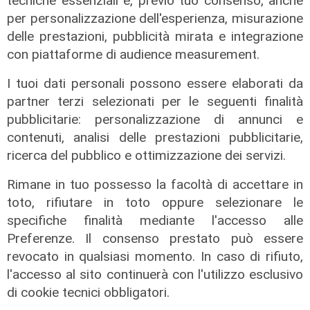
tecniche essenziali e, previo tuo consenso, anche
per personalizzazione dell'esperienza, misurazione
delle prestazioni, pubblicità mirata e integrazione
con piattaforme di audience measurement.
L'esclusiva
Vassallo (consigliere delega
I tuoi dati personali possono essere elaborati da
Vallate) a Telenord: "Riapertura di
partner terzi selezionati per le seguenti finalità
via Lepanto ottima notizia per
pubblicitarie: personalizzazione di annunci e
ridurre il traffico in Valpolcevera"
contenuti, analisi delle prestazioni pubblicitarie,
ricerca del pubblico e ottimizzazione dei servizi.
07/08/2026
Rimane in tuo possesso la facoltà di accettare in
toto, rifiutare in toto oppure selezionare le
specifiche finalità mediante l'accesso alle
Preferenze. Il consenso prestato può essere
revocato in qualsiasi momento. In caso di rifiuto,
l'accesso al sito continuerà con l'utilizzo esclusivo
di cookie tecnici obbligatori.