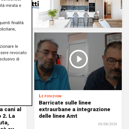
ità mirata e
uenti finalità
icitarie,
zionare le
essere revocato
sclusivo di
Le posizioni
lenord:
Barricate sulle linee
 cani al
extraurbane a integrazione
 2. La
delle linee Amt
uta,
05/08/2026