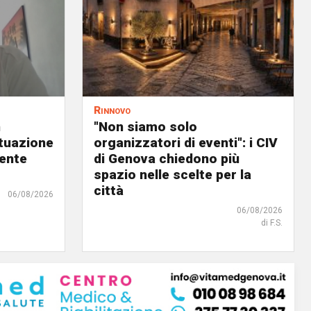
Rinnovo
n
"Non siamo solo
ituazione
organizzatori di eventi": i CIV
dente
di Genova chiedono più
spazio nelle scelte per la
città
06/08/2026
06/08/2026
di F.S.