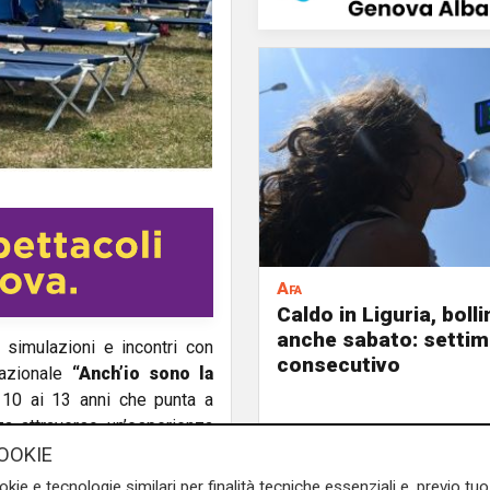
Afa
Caldo in Liguria, boll
anche sabato: settim
, simulazioni e incontri con
consecutivo
nazionale
“Anch’io sono la
ai 10 ai 13 anni che punta a
za attraverso un’esperienza
OOKIE
okie e tecnologie similari per finalità tecniche essenziali e, previo t