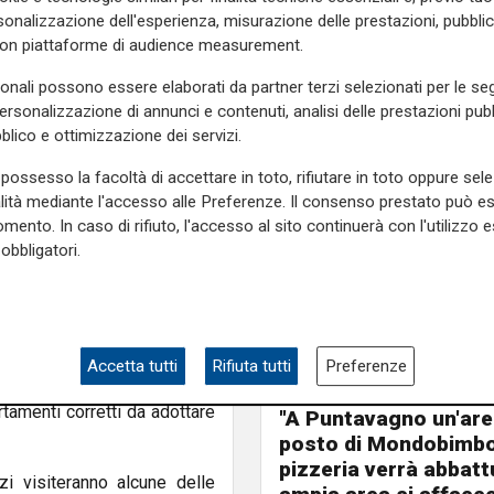
edizione, si svolgerà dal 5
onalizzazione dell'esperienza, misurazione delle prestazioni, pubblic
el Parco delle Mura. Potranno
con piattaforme di audience measurement.
appositamente formati e da
ovani in un percorso di
sonali possono essere elaborati da partner terzi selezionati per le seg
personalizzazione di annunci e contenuti, analisi delle prestazioni pubbl
blico e ottimizzazione dei servizi.
chi di squadra, momenti di
possesso la facoltà di accettare in toto, rifiutare in toto oppure sele
imana interverranno anche
alità mediante l'accesso alle Preferenze. Il consenso prestato può 
à di emergenza e soccorso,
mento. In caso di rifiuto, l'accesso al sito continuerà con l'utilizzo e
vicino il funzionamento del
obbligatori.
rché ci aiuta ad avvicinare i
 dimensione ludico-educativa
le alla Protezione civile,
Accetta tutti
Rifiuta tutti
Preferenze
Le novità
 più giovani una maggiore
Ass. Viscogliosi a Te
tamenti corretti da adottare
"A Puntavagno un'area
posto di Mondobimbo
pizzeria verrà abbatt
zi visiteranno alcune delle