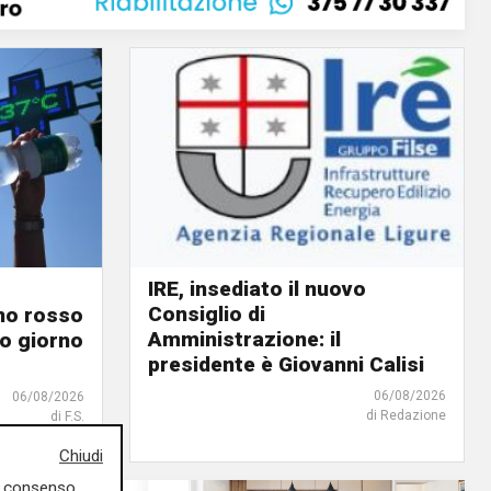
IRE, insediato il nuovo
Consiglio di
ino rosso
Amministrazione: il
o giorno
presidente è Giovanni Calisi
06/08/2026
06/08/2026
di Redazione
di F.S.
Chiudi
uo consenso,