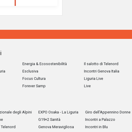
i
Energia & Ecosostenibilità
Il salotto di Telenord
uria
Esclusiva
Incontri Genova Italia
Focus Cultura
Liguria Live
Forever Samp
Live
ionale degli Alpini
EXPO Osaka - La Liguria
Giro dell'Appennino Donne
he
G19+2 Sanità
Incontri a Palazzo
Telenord
Genova Meravigliosa
Incontri in Blu