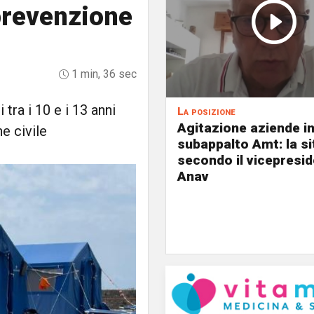
 prevenzione
1 min, 36 sec
 tra i 10 e i 13 anni
La posizione
Agitazione aziende i
e civile
subappalto Amt: la s
secondo il vicepresi
Anav