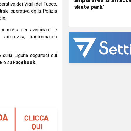
ampia area si affacc
operativa dei Vigili del Fuoco,
skate park"
trale operativa della Polizia
le.
concreta per avvicinare le
 sicurezza, trasformando
e sulla Liguria seguiteci sul
e
e su
Facebook
.