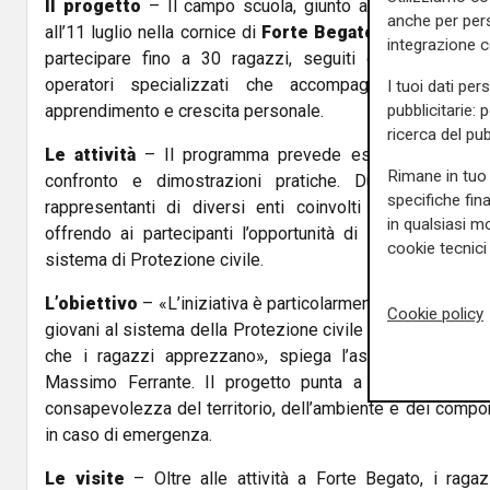
Il progetto
– Il campo scuola, giunto alla sedicesima 
anche per pers
all’11 luglio nella cornice di
Forte Begato
, all’interno d
integrazione 
partecipare fino a 30 ragazzi, seguiti da volontari 
operatori specializzati che accompagneranno i gi
I tuoi dati per
pubblicitarie: 
apprendimento e crescita personale.
ricerca del pub
Le attività
– Il programma prevede esercitazioni, gio
Rimane in tuo 
confronto e dimostrazioni pratiche. Durante la sett
specifiche fin
rappresentanti di diversi enti coinvolti nelle attivit
in qualsiasi mo
offrendo ai partecipanti l’opportunità di conoscere da 
cookie tecnici 
sistema di Protezione civile.
L’obiettivo
– «L’iniziativa è particolarmente importante pe
Cookie policy
giovani al sistema della Protezione civile attraverso una
che i ragazzi apprezzano», spiega l’assessore comuna
Massimo Ferrante. Il progetto punta a sviluppare nei
consapevolezza del territorio, dell’ambiente e dei compor
in caso di emergenza.
Le visite
– Oltre alle attività a Forte Begato, i ragaz