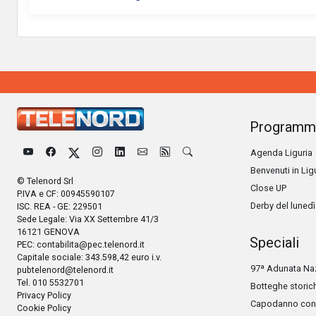
Programm
Agenda Liguria
Benvenuti in Lig
© Telenord Srl
Close UP
P.IVA e CF: 00945590107
Derby del lunedì
ISC. REA - GE: 229501
Sede Legale: Via XX Settembre 41/3
16121 GENOVA
Speciali
PEC:
contabilita@pec.telenord.it
Capitale sociale: 343.598,42 euro i.v.
97ª Adunata Naz
pubtelenord@telenord.it
Tel. 010 5532701
Botteghe storic
Privacy Policy
Capodanno con 
Cookie Policy