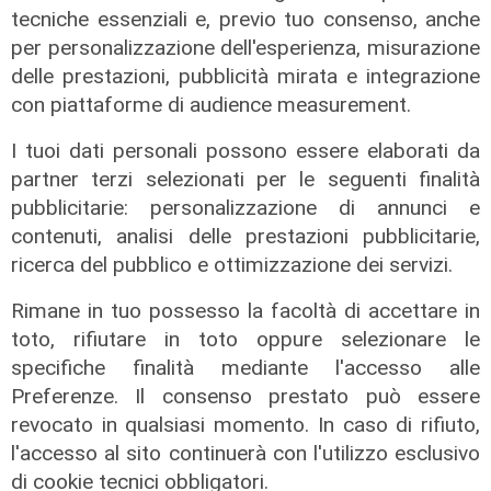
tecniche essenziali e, previo tuo consenso, anche
per personalizzazione dell'esperienza, misurazione
delle prestazioni, pubblicità mirata e integrazione
con piattaforme di audience measurement.
I tuoi dati personali possono essere elaborati da
partner terzi selezionati per le seguenti finalità
pubblicitarie: personalizzazione di annunci e
contenuti, analisi delle prestazioni pubblicitarie,
Novità
ricerca del pubblico e ottimizzazione dei servizi.
Dimissioni in 24 ore dopo intervento
ad anca e ginocchia, via libera
Rimane in tuo possesso la facoltà di accettare in
all'ospedale San Martino
toto, rifiutare in toto oppure selezionare le
05/08/2026
specifiche finalità mediante l'accesso alle
di r.c.
Preferenze. Il consenso prestato può essere
revocato in qualsiasi momento. In caso di rifiuto,
l'accesso al sito continuerà con l'utilizzo esclusivo
di cookie tecnici obbligatori.