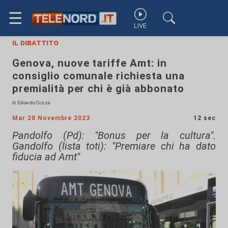
☰
LIVE
il dibattito
Genova, nuove tariffe Amt: in
consiglio comunale richiesta una
premialità per chi è già abbonato
di Edoardo Cozza
Mar 28 Novembre 2023
12 sec
Pandolfo (Pd): "Bonus per la cultura".
Gandolfo (lista toti): "Premiare chi ha dato
fiducia ad Amt"