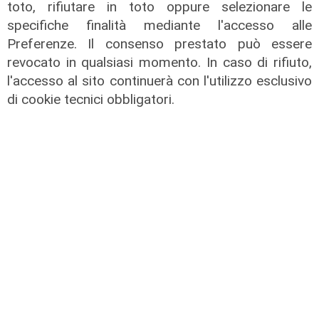
toto, rifiutare in toto oppure selezionare le
specifiche finalità mediante l'accesso alle
Preferenze. Il consenso prestato può essere
revocato in qualsiasi momento. In caso di rifiuto,
l'accesso al sito continuerà con l'utilizzo esclusivo
di cookie tecnici obbligatori.
Le dichiarazioni
Bevilacqua (Lega) a Telenord:
"Darsena H.24 l'abbiamo proposta
noi e andrebbe esportata anche
altrove"
03/08/2026
di Redazione