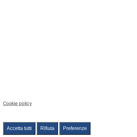
© Telenord Srl
P.IVA e CF: 00945590107 - ISC. REA - GE: 229501
Sede Legale: Via XX Settembre 41/3, 16121 GENOVA
PEC: contabilita@pec.telenord.it
Capitale sociale: 343.598,42 euro i.v.
Tutti i diritti riservati, vietata la copia anche parziale
dei contenuti
pubtelenord@telenord.it
Tel. 010 55 32 701
Informativa della privacy
|
Gestisci consenso
Cookie policy
Accetta tutti
Rifiuta
Preferenze