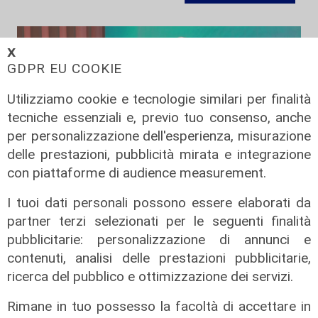
𝗫
GDPR EU COOKIE
Utilizziamo cookie e tecnologie similari per finalità
tecniche essenziali e, previo tuo consenso, anche
per personalizzazione dell'esperienza, misurazione
delle prestazioni, pubblicità mirata e integrazione
con piattaforme di audience measurement.
L'analisi
I tuoi dati personali possono essere elaborati da
partner terzi selezionati per le seguenti finalità
Claudio Montaldo: "Pochi punti
pubblicitarie: personalizzazione di annunci e
d'incontro e crisi della famiglia, ma
contenuti, analisi delle prestazioni pubblicitarie,
si cerca il nemico nell'immigrato"
ricerca del pubblico e ottimizzazione dei servizi.
03/08/2026
di Redazione
Rimane in tuo possesso la facoltà di accettare in