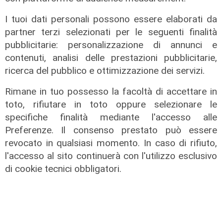
I tuoi dati personali possono essere elaborati da
partner terzi selezionati per le seguenti finalità
pubblicitarie: personalizzazione di annunci e
contenuti, analisi delle prestazioni pubblicitarie,
ricerca del pubblico e ottimizzazione dei servizi.
Rimane in tuo possesso la facoltà di accettare in
L'approfondimento
toto, rifiutare in toto oppure selezionare le
Parte dal ghetto la reazione contro
specifiche finalità mediante l'accesso alle
degrado e malavita. Tacchini
Preferenze. Il consenso prestato può essere
(Centro Est) a Telenord: "Disagio
revocato in qualsiasi momento. In caso di rifiuto,
sociale avanzato"
l'accesso al sito continuerà con l'utilizzo esclusivo
07/08/2026
di cookie tecnici obbligatori.