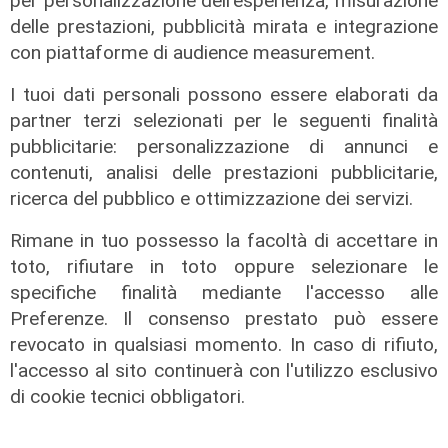
per personalizzazione dell'esperienza, misurazione
delle prestazioni, pubblicità mirata e integrazione
con piattaforme di audience measurement.
I tuoi dati personali possono essere elaborati da
partner terzi selezionati per le seguenti finalità
pubblicitarie: personalizzazione di annunci e
contenuti, analisi delle prestazioni pubblicitarie,
Il fatto
ricerca del pubblico e ottimizzazione dei servizi.
Genova, due cani gravi dopo aver
Rimane in tuo possesso la facoltà di accettare in
mangiato bocconi di vetro e chiodi:
toto, rifiutare in toto oppure selezionare le
gli ambientalisti mettono una taglia
specifiche finalità mediante l'accesso alle
di mille euro
Preferenze. Il consenso prestato può essere
11/08/2022
revocato in qualsiasi momento. In caso di rifiuto,
di Redazione
l'accesso al sito continuerà con l'utilizzo esclusivo
di cookie tecnici obbligatori.