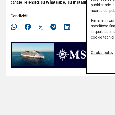
canale Telenord, su
Whatsapp,
su
Instagram
,
su
Youtub
pubblicitarie: 
ricerca del pub
Condividi:
Rimane in tuo 
specifiche fin
in qualsiasi mo
cookie tecnici 
Cookie policy