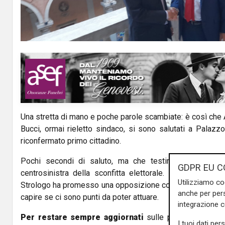
a
y
V
i
d
Una stretta di mano e poche parole scambiate: è così che 
e
Bucci, ormai rieletto sindaco, si sono salutati a Palazz
riconfermato primo cittadino.
o
Pochi secondi di saluto, ma che testimoniano la pres
GDPR EU C
centrosinistra della sconfitta elettorale. Bucci, da par
Utilizziamo co
Strologo ha promesso una opposizione costruttiva e che n
anche per pers
capire se ci sono punti da poter attuare.
integrazione 
Per restare sempre aggiornati
sulle principali notizi
I tuoi dati per