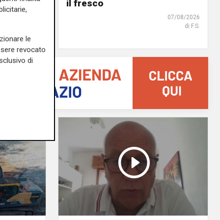
 chi
il fresco
icitarie,
07/08/2026
di F.S.
07/08/2026
zionare le
essere revocato
sclusivo di