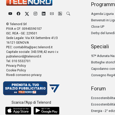
Programm
Agenda Liguria
Benvenuti in Lig
© Telenord Srl
Close UP
P.IVA e CF: 00945590107
Derby del lunedì
ISC. REA - GE: 229501
Sede Legale: Via XX Settembre 41/3
16121 GENOVA
Speciali
PEC:
contabilita@pec.telenord.it
Capitale sociale: 343.598,42 euro i.v.
97ª Adunata Naz
pubtelenord@telenord.it
Tel. 010 5532701
Botteghe storic
Privacy Policy
Capodanno con 
Cookie Policy
Rivedi consenso privacy
Convegno Reg4
Forum
Ecosostenibilita
Scarica l'App di Telenord
Ecosostenibilità
Energia - 2° edi