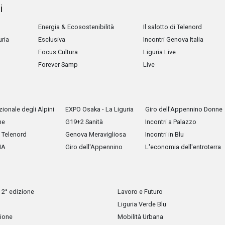
i
Energia & Ecosostenibilità
Il salotto di Telenord
uria
Esclusiva
Incontri Genova Italia
Focus Cultura
Liguria Live
Forever Samp
Live
ionale degli Alpini
EXPO Osaka - La Liguria
Giro dell'Appennino Donne
he
G19+2 Sanità
Incontri a Palazzo
Telenord
Genova Meravigliosa
Incontri in Blu
IA
Giro dell'Appennino
L'economia dell'entroterra
 2° edizione
Lavoro e Futuro
Liguria Verde Blu
zione
Mobilità Urbana