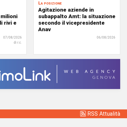
La posizione
Agitazione aziende in
 milioni
subappalto Amt: la situazione
i rivi e
secondo il vicepresidente
Anav
07/08/2026
06/08/2026
di r.c.
RSS Attualità