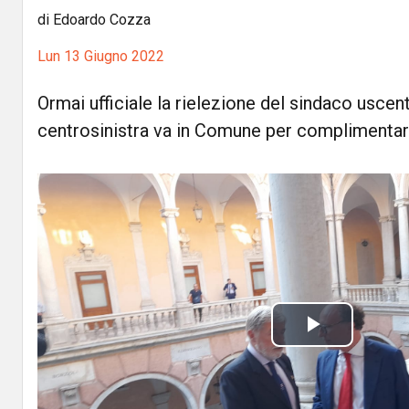
di Edoardo Cozza
Lun 13 Giugno 2022
Ormai ufficiale la rielezione del sindaco uscent
centrosinistra va in Comune per complimentars
P
l