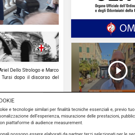
Ariel Dello Strologo e Marco
o Tursi dopo il discorso del
a d'atto del candidato di
OOKIE
 suo, ha spiegato che Dello
L'intervista
okie e tecnologie similari per finalità tecniche essenziali e, previo t
e studierà il programma per
Pres. Ceraudo (Medi
onalizzazione dell'esperienza, misurazione delle prestazioni, pubblic
Ponente): "Non
con piattaforme di audience measurement.
demonizziamo nessu
e sulla Liguria seguiteci sul
sonali possono essere elaborati da partner terzi selezionati per le seg