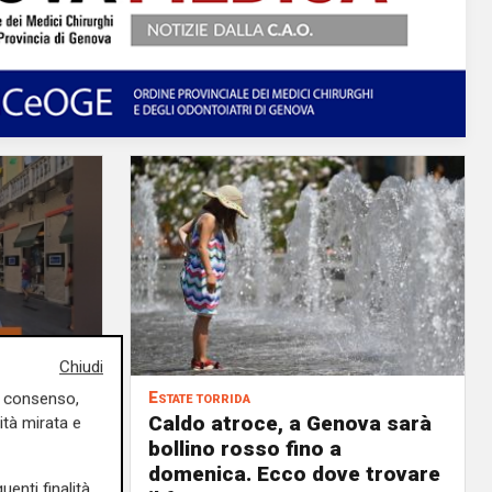
Chiudi
Estate torrida
uo consenso,
o
Caldo atroce, a Genova sarà
ità mirata e
bollino rosso fino a
no, ma
domenica. Ecco dove trovare
uenti finalità