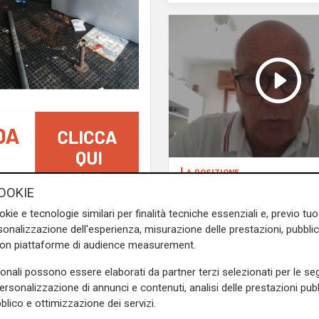
La posizione
Agitazione aziende i
OOKIE
enova, dopo la denuncia di
subappalto Amt: la s
okie e tecnologie similari per finalità tecniche essenziali e, previo t
nno lamentato vagabondaggi
secondo il vicepresi
onalizzazione dell'esperienza, misurazione delle prestazioni, pubblic
Anav
llo specifico nella sede del
con piattaforme di audience measurement.
 Genova, in via Vivaldi, che
sonali possono essere elaborati da partner terzi selezionati per le seg
personalizzazione di annunci e contenuti, analisi delle prestazioni pubbl
egli studi di Genova
Alberto
blico e ottimizzazione dei servizi.
:
"Siamo vittima di furti e