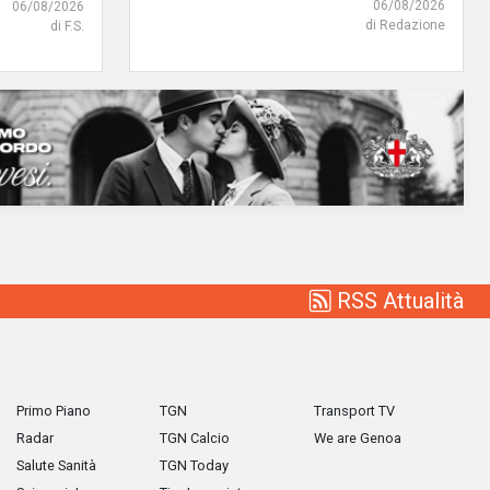
06/08/2026
06/08/2026
di Redazione
di F.S.
RSS Attualità
Primo Piano
TGN
Transport TV
Radar
TGN Calcio
We are Genoa
Salute Sanità
TGN Today