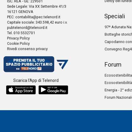
Derby del lunedì
ISC. REA - GE: 229501
Sede Legale: Via XX Settembre 41/3
16121 GENOVA
Speciali
PEC:
contabilita@pec.telenord.it
Capitale sociale: 343.598,42 euro i.v.
97ª Adunata Naz
pubtelenord@telenord.it
Tel. 010 5532701
Botteghe storic
Privacy Policy
Capodanno con 
Cookie Policy
Rivedi consenso privacy
Convegno Reg4
Forum
Ecosostenibilita
Scarica l'App di Telenord
Ecosostenibilità
Energia - 2° edi
Forum Nazionale 