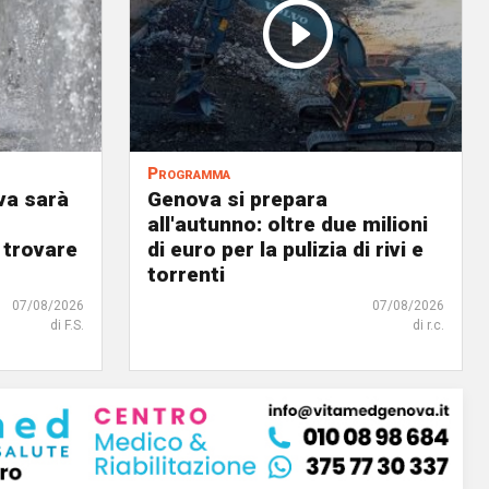
Programma
va sarà
Genova si prepara
all'autunno: oltre due milioni
 trovare
di euro per la pulizia di rivi e
torrenti
07/08/2026
07/08/2026
di F.S.
di r.c.