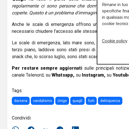
Rimane in tuo 
regolarmente ci sono persone che dormono negli anfrat
specifiche fin
coperte.
Questo è un problema d'immagine per l'Università
in qualsiasi mo
cookie tecnici 
Anche le scale di emergenza offrono un “tetto” agli sb
necessario chiudere l’accesso alle stesse con cancelli e st
Cookie policy
Le scale di emergenza, lato mare sono, peraltro, la via p
terzo piano, laddove sono stati presi di mira i distribu
snack che, lo scorso luglio, sono stati scassinati.
Per restare sempre aggiornati
sulle principali notizi
canale Telenord, su
Whatsapp,
su
Instagram
,
su
Youtub
Tags:
darsena
vandalismo
Unige
quagli
furti
delinquenza
Condividi: