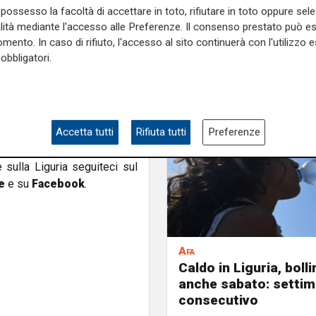
possesso la facoltà di accettare in toto, rifiutare in toto oppure sele
ti con dei cartoni e delle
alità mediante l'accesso alle Preferenze. Il consenso prestato può 
"
.
mento. In caso di rifiuto, l'accesso al sito continuerà con l'utilizzo e
obbligatori.
andati, tanto che si è reso
rutture in plexiglass.
rivilegiata per l’accesso al
tori automatici di bevande e
Accetta tutti
Rifiuta tutti
Preferenze
e sulla Liguria seguiteci sul
e
e su
Facebook
.
Afa
Caldo in Liguria, boll
anche sabato: settim
consecutivo