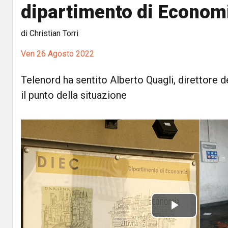
dipartimento di Econom
di Christian Torri
Ven 26 Agosto 2022
Telenord ha sentito Alberto Quagli, direttore de
il punto della situazione
P