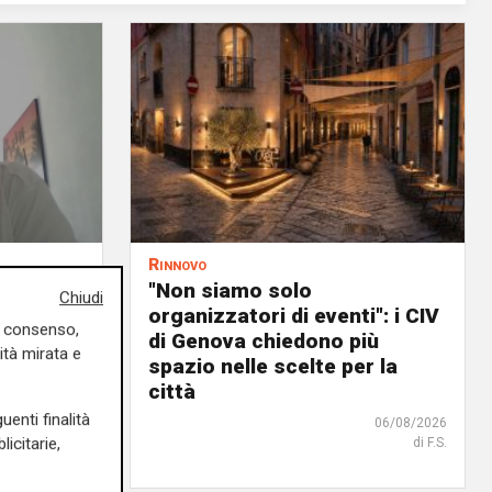
Rinnovo
n
"Non siamo solo
Chiudi
ituazione
organizzatori di eventi": i CIV
uo consenso,
dente
di Genova chiedono più
ità mirata e
spazio nelle scelte per la
città
06/08/2026
uenti finalità
06/08/2026
icitarie,
di F.S.