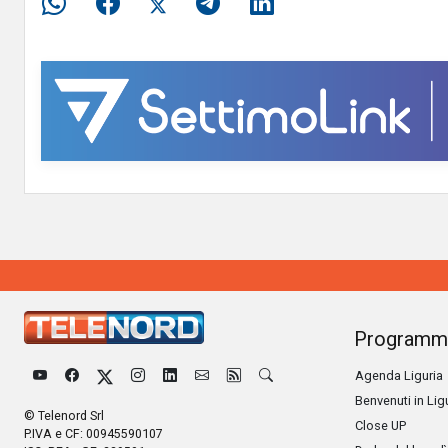
Programm
Agenda Liguria
Benvenuti in Lig
© Telenord Srl
Close UP
P.IVA e CF: 00945590107