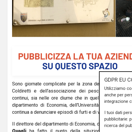
l
a
y
V
i
d
GDPR EU C
Sono giornate complicate per la zona della Darsena a G
e
Utilizziamo co
Coldiretti e dell’associazione dei pescatori, che ha
anche per pers
o
continui, sia nelle ore diurne che in quelle notturne. Ne
integrazione 
dipartimento di Economia, dell’Università degli studi di
continua a denunciare episodi di furti e di vandalismo.
I tuoi dati per
pubblicitarie: 
Il direttore del dipartimento di Economia, dell’Università d
ricerca del pub
Quagli
ha fatto il punto della situzione a Telenord