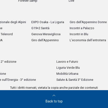
Forever Samp
Live
ionale degli Alpini
EXPO Osaka - La Liguria
Giro dell'Appennino Donne
he
G19+2 Sanità
Incontri a Palazzo
Telenord
Genova Meravigliosa
Incontri in Blu
IA
Giro dell'Appennino
L'economia dell'entroterra
 2° edizione
Lavoro e Futuro
Liguria Verde Blu
zione
Mobilità Urbana
sull’Energia - 3° edizione
Salute & Sanità 3° Edizione
Tutti i diritti riservati, vietata la copia anche parziale dei contenuti
Back to top