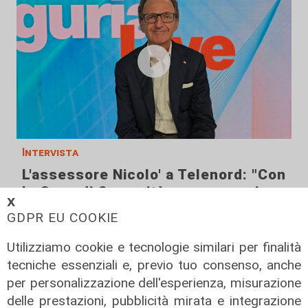
Intervista
L'assessore Nicolo' a Telenord: "Con
le Case di Comunità meno pressione
𝗫
sui PS. Entro l'anno un nuovo bando
GDPR EU COOKIE
per infermieri"
Utilizziamo cookie e tecnologie similari per finalità
09/08/2026
di Filippo Serio
tecniche essenziali e, previo tuo consenso, anche
per personalizzazione dell'esperienza, misurazione
delle prestazioni, pubblicità mirata e integrazione