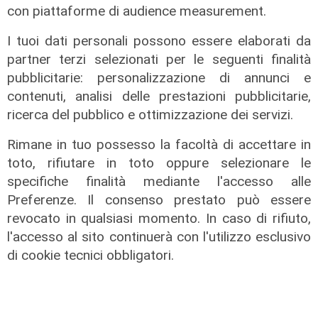
con piattaforme di audience measurement.
I tuoi dati personali possono essere elaborati da
partner terzi selezionati per le seguenti finalità
pubblicitarie: personalizzazione di annunci e
contenuti, analisi delle prestazioni pubblicitarie,
ricerca del pubblico e ottimizzazione dei servizi.
Rimane in tuo possesso la facoltà di accettare in
toto, rifiutare in toto oppure selezionare le
La misura
specifiche finalità mediante l'accesso alle
Da Regione Liguria 100mila euro per
Preferenze. Il consenso prestato può essere
l'accoglienza di persone fragili: 14
revocato in qualsiasi momento. In caso di rifiuto,
nuovi posti
l'accesso al sito continuerà con l'utilizzo esclusivo
07/08/2026
di cookie tecnici obbligatori.
di r.c.