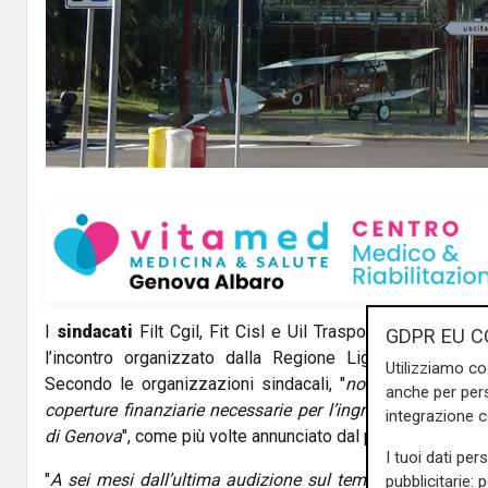
I
sindacati
Filt Cgil, Fit Cisl e Uil Trasporti manifesta
GDPR EU C
l’incontro organizzato dalla Regione Liguria sul futur
Utilizziamo co
Secondo le organizzazioni sindacali, "
non sono emersi 
anche per pers
coperture finanziarie necessarie per l’ingresso della Reg
integrazione 
di Genova
", come più volte annunciato dal presidente regio
I tuoi dati per
"
A sei mesi dall’ultima audizione sul tema, non si registr
pubblicitarie: 