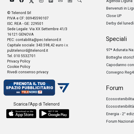
Agenda Liguria
Benvenuti in Lig
© Telenord Srl
Close UP
P.IVA e CF: 00945590107
Derby del lunedì
ISC. REA - GE: 229501
Sede Legale: Via XX Settembre 41/3
16121 GENOVA
Speciali
PEC:
contabilita@pec.telenord.it
Capitale sociale: 343.598,42 euro i.v.
97ª Adunata Naz
pubtelenord@telenord.it
Tel. 010 5532701
Botteghe storic
Privacy Policy
Capodanno con 
Cookie Policy
Rivedi consenso privacy
Convegno Reg4
Forum
Ecosostenibilita
Scarica l'App di Telenord
Ecosostenibilità
Energia - 2° edi
Forum Nazionale 