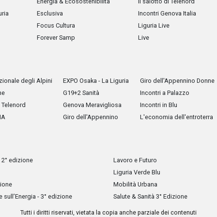
Energia & Ecosostenibilità
Il salotto di Telenord
uria
Esclusiva
Incontri Genova Italia
Focus Cultura
Liguria Live
Forever Samp
Live
ionale degli Alpini
EXPO Osaka - La Liguria
Giro dell'Appennino Donne
he
G19+2 Sanità
Incontri a Palazzo
Telenord
Genova Meravigliosa
Incontri in Blu
IA
Giro dell'Appennino
L'economia dell'entroterra
 2° edizione
Lavoro e Futuro
Liguria Verde Blu
zione
Mobilità Urbana
sull’Energia - 3° edizione
Salute & Sanità 3° Edizione
Tutti i diritti riservati, vietata la copia anche parziale dei contenuti