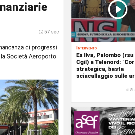
inanziarie
57 sec
a mancanza di progressi
Intervento
Ex Ilva, Palombo (rsu
ella Società Aeroporto
Cgil) a Telenord: "Cor
strategica, basta
sciacallaggio sulle a
di St