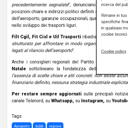
ricerca del pub
precedentemente segnalate
", denunciano i sindacati, 
posizioni chiare e indirizzi politici definiti sui nodi fondam
Rimane in tuo 
dell’aeroporto, garanzie occupazionali, qualità e stabilità d
specifiche fin
nello sviluppo dei trasporti liguri.
in qualsiasi mo
cookie tecnici 
Filt Cgil, Fit Cisl e Uil Trasporti
ribadiscono "
la necess
strutturato per affrontare in modo organico temi industri
legati al rilancio dell’aeroporto
".
Cookie policy
Anche i consiglieri regionali del Partito Democratico
F
Natale
sottolineano la fondatezza delle preoccupazio
l’assenza di scelte chiare e atti concreti: non esiste alc
finanziario definito, nessuna strategia industriale esplicita
Per restare sempre aggiornati
sulle principali notizi
canale Telenord, su
Whatsapp,
su
Instagram
,
su
Youtub
Tags:
Aeroporto
dubbi
regione