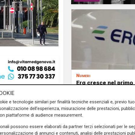
Numeri
Erg cresce nel primo
semestre: ricavi a 40
no forte preoccupazione dopo
OOKIE
e margine operativo l
o dell’aeroporto di Genova.
okie e tecnologie similari per finalità tecniche essenziali e, previo t
aumento del 9%
avanzamenti concreti sulle
onalizzazione dell'esperienza, misurazione delle prestazioni, pubblic
ione nella Società Aeroporto
con piattaforme di audience measurement.
nale.
sonali possono essere elaborati da partner terzi selezionati per le seg
ano progressi sulle criticità
personalizzazione di annunci e contenuti, analisi delle prestazioni pubbl