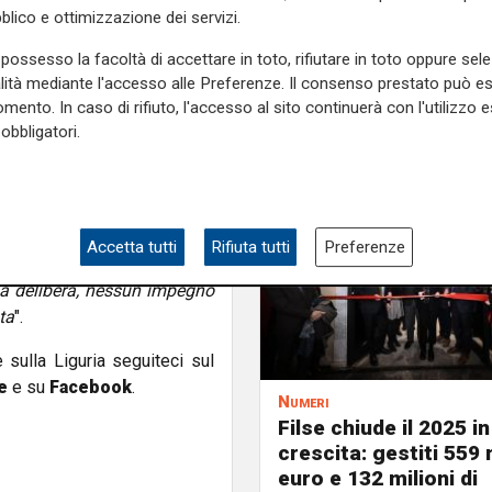
blico e ottimizzazione dei servizi.
evidenziando la mancanza di
entali: prospettive industriali
possesso la facoltà di accettare in toto, rifiutare in toto oppure sele
el lavoro, e ruolo dello scalo
alità mediante l'accesso alle Preferenze. Il consenso prestato può 
mento. In caso di rifiuto, l'accesso al sito continuerà con l'utilizzo e
obbligatori.
ità di un tavolo di confronto
ali, occupazionali e sociali
ederico Romeo
e
Davide
Accetta tutti
Rifiuta tutti
Preferenze
ni: "
Da mesi denunciamo
una delibera, nessun impegno
ta
".
e sulla Liguria seguiteci sul
e
e su
Facebook
.
Numeri
Filse chiude il 2025 in
crescita: gestiti 559 m
euro e 132 milioni di