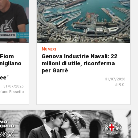
Numeri
 Fiom
Genova Industrie Navali: 22
nigliano
milioni di utile, riconferma
per Garrè
ree"
31/07/2026
di R.C.
31/07/2026
efano Rissetto