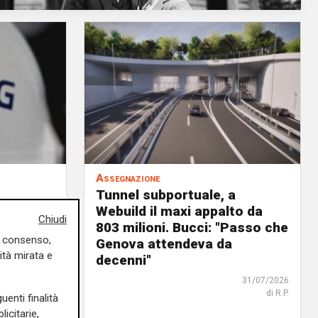
Assegnazione
Tunnel subportuale, a
9 milioni
Webuild il maxi appalto da
Chiudi
ordo in
803 milioni. Bucci: "Passo che
uo consenso,
Genova attendeva da
ità mirata e
decenni"
31/07/2026
di R. Eco.
31/07/2026
di R.P.
uenti finalità
icitarie,