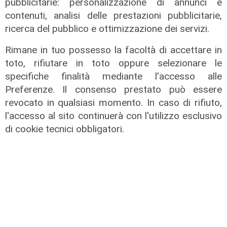
pubblicitarie: personalizzazione di annunci e
Tunnel subportuale, a Webuild il
contenuti, analisi delle prestazioni pubblicitarie,
maxi appalto da 803 milioni. Bucci:
ricerca del pubblico e ottimizzazione dei servizi.
"Passo che Genova attendeva da
decenni"
Rimane in tuo possesso la facoltà di accettare in
toto, rifiutare in toto oppure selezionare le
31/07/2026
di R.P.
specifiche finalità mediante l'accesso alle
Preferenze. Il consenso prestato può essere
revocato in qualsiasi momento. In caso di rifiuto,
l'accesso al sito continuerà con l'utilizzo esclusivo
di cookie tecnici obbligatori.