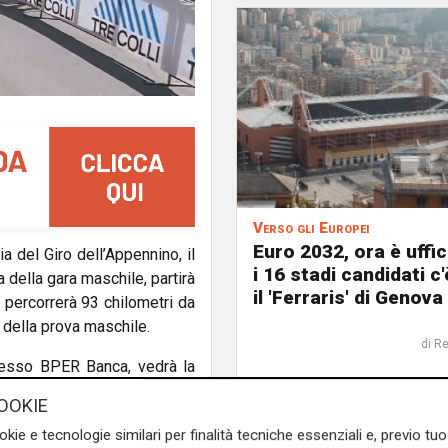
Verso gli Europei
Euro 2032, ora è uffic
ia del Giro dell’Appennino, il
i 16 stadi candidati c
 della gara maschile, partirà
il 'Ferraris' di Genova
 percorrerà 93 chilometri da
o della prova maschile.
di R
resso BPER Banca, vedrà la
adre davanti al Museo dei
OOKIE
revisto sul Passo dei Giovi
okie e tecnologie similari per finalità tecniche essenziali e, previo t
segue verso Campomorone,