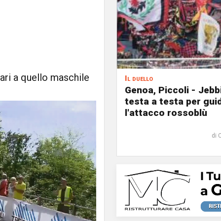
ri a quello maschile
Il duello
Genoa, Piccoli - Jebb
testa a testa per gui
l'attacco rossoblù
di 