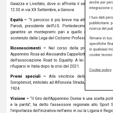
anche per pers
Gaiazza e Livellato, dove si affronta il secondo GPM. L’ar
integrazione 
12.30 in via XX Settembre, a Genova.
I tuoi dati per
Equità –
“Il percorso è più breve ma altrettanto impegna
pubblicitarie: 
Parodi, presidente dell’U.S. Pontedecimo Ciclismo. “Abb
ricerca del pub
garantire un montepremi pari a quello della corsa masc
sostenuto dalla Lega del Ciclismo Professionistico, con il
Rimane in tuo 
specifiche fin
Riconoscimenti –
Nel corso della presentazione è 
in qualsiasi mo
Appennino Rosa ad Alessandra Cappellotto, ex campione
cookie tecnici 
dell’associazione Road to Equality. A lei il merito di ave
rifugiarsi in Italia dopo la crisi del 2021.
Cookie policy
Premi speciali –
Alla vincitrice della gara sarà 
Soroptimist, intitolato ad Alfonsina Strada, unica donna a pa
1924.
Visione –
“Il Giro dell’Appennino Donne è una scelta polit
e la parità”, ha detto l’assessore regionale allo Sport 
l’importanza dell’iniziativa nell’anno in cui la Liguria è Re