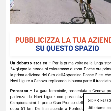
a
y
V
i
d
Un debutto storico –
Per la prima volta nella lunga stor
e
24 giugno le strade si coloreranno di rosa. Poche ore prima
o
la prima edizione del Giro dell’Appennino Donne Elite, che
Novi Ligure a Genova, replicando in buona parte il tracciat
Percorso –
La gara femminile, presentata a Genova p
partenza da Novi Ligure con presentazione delle squ
GDPR EU C
Campionissimi. Il primo Gran Premio della Montagna è p
Utilizziamo co
dopo 51 km. Da lì si scende a Pontedecimo e si pro