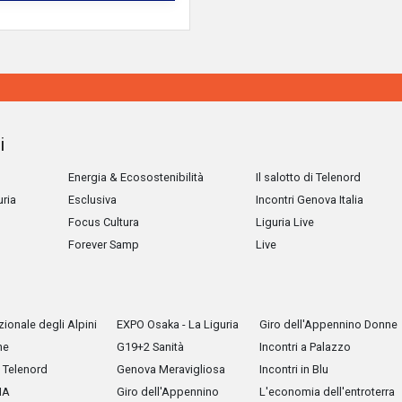
i
Energia & Ecosostenibilità
Il salotto di Telenord
uria
Esclusiva
Incontri Genova Italia
Focus Cultura
Liguria Live
Forever Samp
Live
ionale degli Alpini
EXPO Osaka - La Liguria
Giro dell'Appennino Donne
he
G19+2 Sanità
Incontri a Palazzo
Telenord
Genova Meravigliosa
Incontri in Blu
IA
Giro dell'Appennino
L'economia dell'entroterra