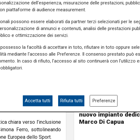
onalizzazione dell'esperienza, misurazione delle prestazioni, pubblic
rivo è previsto intorno alle
con piattaforme di audience measurement.
sonali possono essere elaborati da partner terzi selezionati per le seg
tivo”, ha dichiarato Silvano
personalizzazione di annunci e contenuti, analisi delle prestazioni pubbl
iamo voluto sin dall’inizio
blico e ottimizzazione dei servizi.
hile”. L’obiettivo è stato
 presidente Roberto Pella.
possesso la facoltà di accettare in toto, rifiutare in toto oppure sele
alità mediante l'accesso alle Preferenze. Il consenso prestato può 
stato consegnato il terzo
mento. In caso di rifiuto, l'accesso al sito continuerà con l'utilizzo e
ssa del mondo e presidente
obbligatori.
r aiutato cicliste afghane a
L'apertura
anche assegnato il Premio
Chiavari ritrova la pi
Accetta tutti
Rifiuta tutti
Preferenze
rtecipare al Giro d’Italia nel
olimpionica: inaugurat
nuovo impianto dedic
Marco Di Capua
ica chiara verso l’inclusione
Simona Ferro, sottolineando
gione Europea dello Sport.