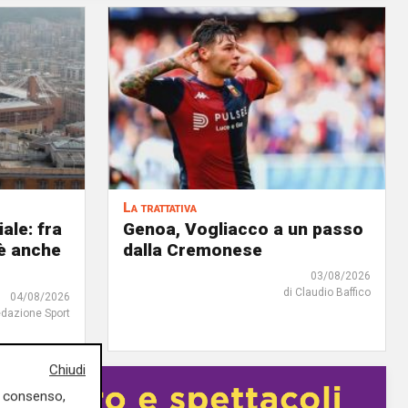
La trattativa
iale: fra
Genoa, Vogliacco a un passo
'è anche
dalla Cremonese
03/08/2026
di Claudio Baffico
04/08/2026
edazione Sport
Chiudi
uo consenso,