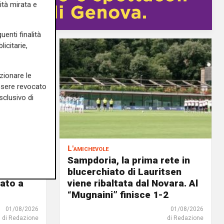
ità mirata e
uenti finalità
icitarie,
zionare le
essere revocato
sclusivo di
L'amichevole
scina
Sampdoria, la prima rete in
o il
blucerchiato di Lauritsen
ato a
viene ribaltata dal Novara. Al
“Mugnaini” finisce 1-2
01/08/2026
01/08/2026
di Redazione
di Redazione