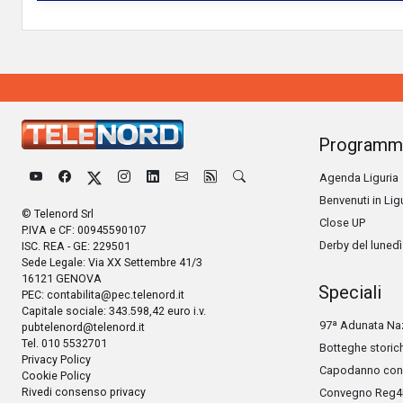
Programm
Agenda Liguria
Benvenuti in Lig
© Telenord Srl
Close UP
P.IVA e CF: 00945590107
Derby del lunedì
ISC. REA - GE: 229501
Sede Legale: Via XX Settembre 41/3
16121 GENOVA
Speciali
PEC:
contabilita@pec.telenord.it
Capitale sociale: 343.598,42 euro i.v.
97ª Adunata Naz
pubtelenord@telenord.it
Tel. 010 5532701
Botteghe storic
Privacy Policy
Capodanno con 
Cookie Policy
Rivedi consenso privacy
Convegno Reg4