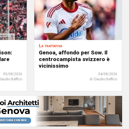
La trattativa
ison:
Genoa, affondo per Sow. Il
dare
centrocampista svizzero è
vicinissimo
05/08/2026
04/08/2026
Claudio Baffico
di Claudio Baffico