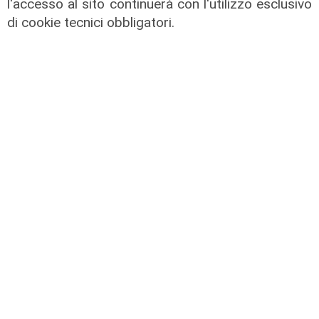
l'accesso al sito continuerà con l'utilizzo esclusivo
di cookie tecnici obbligatori.
i numeri
Porto della Spezia, calano i
container movimentati: -3,9% nei
primi 6 mesi del 2022
04/08/2022