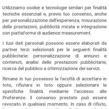
Utilizziamo cookie e tecnologie similari per finalità
tecniche essenziali e, previo tuo consenso, anche
per personalizzazione dell'esperienza, misurazione
delle prestazioni, pubblicità mirata e integrazione
con piattaforme di audience measurement.
I tuoi dati personali possono essere elaborati da
il fatto
partner terzi selezionati per le seguenti finalità
Porto di Genova, yacht fermato
pubblicitarie: personalizzazione di annunci e
dalla capitaneria: irregolarità nelle
contenuti, analisi delle prestazioni pubblicitarie,
protezioni antincendio e nelle
ricerca del pubblico e ottimizzazione dei servizi.
dotazioni d'emergenza
Rimane in tuo possesso la facoltà di accettare in
04/08/2022
toto, rifiutare in toto oppure selezionare le
specifiche finalità mediante l'accesso alle
Preferenze. Il consenso prestato può essere
revocato in qualsiasi momento. In caso di rifiuto,