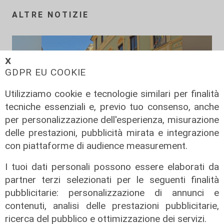
ALTRE NOTIZIE
𝗫
GDPR EU COOKIE
Utilizziamo cookie e tecnologie similari per finalità
tecniche essenziali e, previo tuo consenso, anche
per personalizzazione dell'esperienza, misurazione
delle prestazioni, pubblicità mirata e integrazione
con piattaforme di audience measurement.
Le novità
I tuoi dati personali possono essere elaborati da
Ass. Viscogliosi a Telenord: "A
partner terzi selezionati per le seguenti finalità
Puntavagno un'area cani al posto di
pubblicitarie: personalizzazione di annunci e
Mondobimbo 2. La pizzeria verrà
contenuti, analisi delle prestazioni pubblicitarie,
abbattuta, ampia area si affaccerà
ricerca del pubblico e ottimizzazione dei servizi.
su skate park"