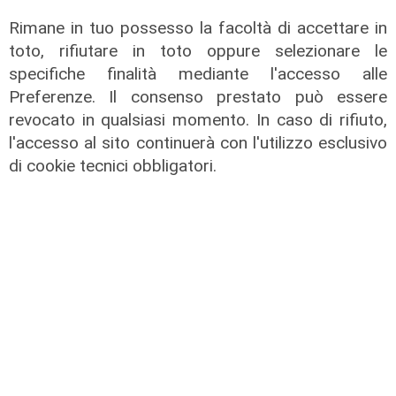
Rimane in tuo possesso la facoltà di accettare in
05/08/2026
toto, rifiutare in toto oppure selezionare le
specifiche finalità mediante l'accesso alle
Preferenze. Il consenso prestato può essere
revocato in qualsiasi momento. In caso di rifiuto,
l'accesso al sito continuerà con l'utilizzo esclusivo
di cookie tecnici obbligatori.
Le posizioni
Barricate sulle linee extraurbane a
integrazione delle linee Amt
05/08/2026