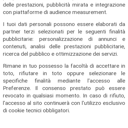
delle prestazioni, pubblicità mirata e integrazione
con piattaforme di audience measurement.
I tuoi dati personali possono essere elaborati da
partner terzi selezionati per le seguenti finalità
pubblicitarie: personalizzazione di annunci e
contenuti, analisi delle prestazioni pubblicitarie,
ricerca del pubblico e ottimizzazione dei servizi.
Rimane in tuo possesso la facoltà di accettare in
toto, rifiutare in toto oppure selezionare le
specifiche finalità mediante l'accesso alle
Estate torrida
Preferenze. Il consenso prestato può essere
Caldo atroce, a Genova sarà bollino
revocato in qualsiasi momento. In caso di rifiuto,
rosso fino a domenica. Ecco dove
l'accesso al sito continuerà con l'utilizzo esclusivo
trovare il fresco
di cookie tecnici obbligatori.
07/08/2026
di F.S.