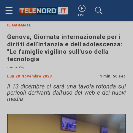
☰
LIVE
il garante
Genova, Giornata internazionale per i
diritti dell'infanzia e dell'adolescenza:
"Le famiglie vigilino sull'uso della
tecnologia"
di Anna Li Vigni
Lun 20 Novembre 2023
1 min, 50 sec
Il 13 dicembre ci sarà una tavola rotonda sui
pericoli derivanti dall'uso del web e dei nuovi
media