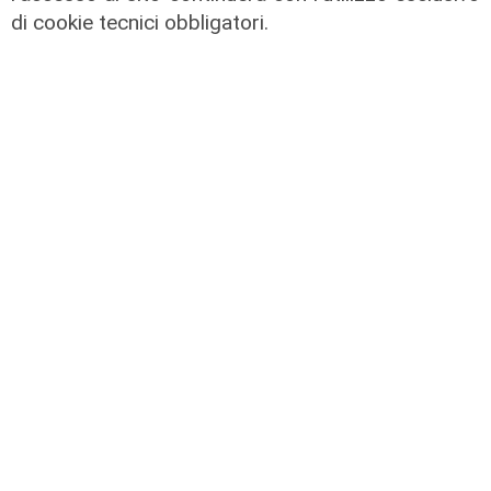
di cookie tecnici obbligatori.
Gli sviluppi
Ex Ilva: si rafforza l'ipotesi della
discesa in campo di una cordata
italiana
05/08/2026
di Claudio Baffico