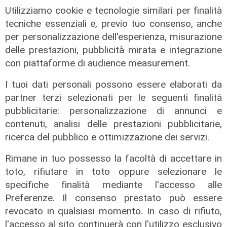
Utilizziamo cookie e tecnologie similari per finalità
tecniche essenziali e, previo tuo consenso, anche
L'impegno
per personalizzazione dell'esperienza, misurazione
Bassa Valbisagno riqualificata e
delle prestazioni, pubblicità mirata e integrazione
pulita: gli sforzi del presidente
con piattaforme di audience measurement.
Ivaldi
I tuoi dati personali possono essere elaborati da
05/08/2026
partner terzi selezionati per le seguenti finalità
pubblicitarie: personalizzazione di annunci e
contenuti, analisi delle prestazioni pubblicitarie,
ricerca del pubblico e ottimizzazione dei servizi.
Rimane in tuo possesso la facoltà di accettare in
toto, rifiutare in toto oppure selezionare le
specifiche finalità mediante l'accesso alle
Preferenze. Il consenso prestato può essere
revocato in qualsiasi momento. In caso di rifiuto,
l'accesso al sito continuerà con l'utilizzo esclusivo