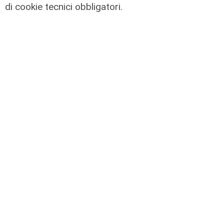
di cookie tecnici obbligatori.
Prevenzione
Il 12 agosto eclissi di sole,
l'appello: "Non guardatela senza
protezioni"
06/08/2026
di F.S.