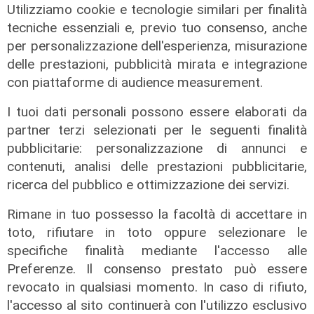
Utilizziamo cookie e tecnologie similari per finalità
tecniche essenziali e, previo tuo consenso, anche
per personalizzazione dell'esperienza, misurazione
delle prestazioni, pubblicità mirata e integrazione
La misura
con piattaforme di audience measurement.
Da Regione Liguria 100mila euro per
I tuoi dati personali possono essere elaborati da
l'accoglienza di persone fragili: 14
partner terzi selezionati per le seguenti finalità
nuovi posti
pubblicitarie: personalizzazione di annunci e
07/08/2026
contenuti, analisi delle prestazioni pubblicitarie,
di r.c.
ricerca del pubblico e ottimizzazione dei servizi.
Rimane in tuo possesso la facoltà di accettare in
toto, rifiutare in toto oppure selezionare le
specifiche finalità mediante l'accesso alle
Preferenze. Il consenso prestato può essere
revocato in qualsiasi momento. In caso di rifiuto,
l'accesso al sito continuerà con l'utilizzo esclusivo