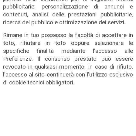
pubblicitarie: personalizzazione di annunci e
contenuti, analisi delle prestazioni pubblicitarie,
ricerca del pubblico e ottimizzazione dei servizi.
Rimane in tuo possesso la facoltà di accettare in
toto, rifiutare in toto oppure selezionare le
specifiche finalità mediante l'accesso alle
Preferenze. Il consenso prestato può essere
revocato in qualsiasi momento. In caso di rifiuto,
l'accesso al sito continuerà con l'utilizzo esclusivo
Rinnovo
di cookie tecnici obbligatori.
"Non siamo solo organizzatori di
eventi": i CIV di Genova chiedono
più spazio nelle scelte per la città
06/08/2026
di F.S.