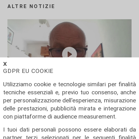
ALTRE NOTIZIE
𝗫
GDPR EU COOKIE
Utilizziamo cookie e tecnologie similari per finalità
tecniche essenziali e, previo tuo consenso, anche
La posizione
per personalizzazione dell'esperienza, misurazione
Agitazione aziende in subappalto
delle prestazioni, pubblicità mirata e integrazione
Amt: la situazione secondo il
con piattaforme di audience measurement.
vicepresidente Anav
I tuoi dati personali possono essere elaborati da
06/08/2026
partner terzi selezionati per le seguenti finalità