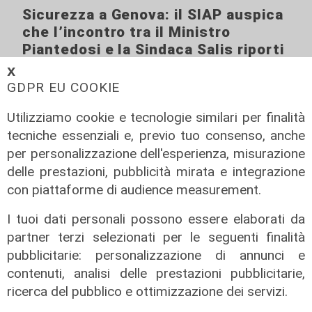
Sicurezza a Genova: il SIAP auspica
che l’incontro tra il Ministro
Piantedosi e la Sindaca Salis riporti
il tema nell’alveo corretto dei Patti
𝗫
per la
GDPR EU COOKIE
08/08/2026
Utilizziamo cookie e tecnologie similari per finalità
di Redazione
tecniche essenziali e, previo tuo consenso, anche
per personalizzazione dell'esperienza, misurazione
delle prestazioni, pubblicità mirata e integrazione
con piattaforme di audience measurement.
I tuoi dati personali possono essere elaborati da
partner terzi selezionati per le seguenti finalità
pubblicitarie: personalizzazione di annunci e
contenuti, analisi delle prestazioni pubblicitarie,
ricerca del pubblico e ottimizzazione dei servizi.
Le temperature