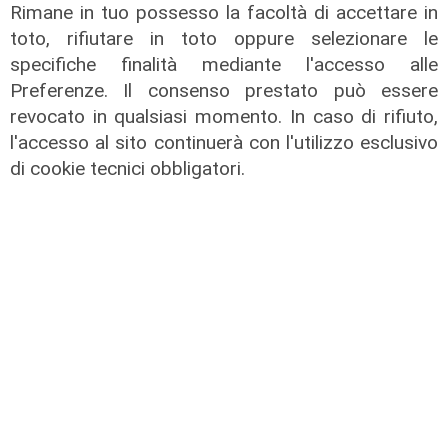
Rimane in tuo possesso la facoltà di accettare in
Genova, caldo torrido: bollino rosso
toto, rifiutare in toto oppure selezionare le
anche lunedì
specifiche finalità mediante l'accesso alle
08/08/2026
Preferenze. Il consenso prestato può essere
di c.b.
revocato in qualsiasi momento. In caso di rifiuto,
l'accesso al sito continuerà con l'utilizzo esclusivo
di cookie tecnici obbligatori.
Il derby
Mignanego: il 28 agosto la partita