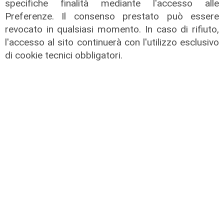
specifiche finalità mediante l'accesso alle
Preferenze. Il consenso prestato può essere
revocato in qualsiasi momento. In caso di rifiuto,
l'accesso al sito continuerà con l'utilizzo esclusivo
di cookie tecnici obbligatori.
L'approfondimento
Parte dal ghetto la reazione contro
degrado e malavita. Tacchini
(Centro Est) a Telenord: "Disagio
sociale avanzato"
07/08/2026