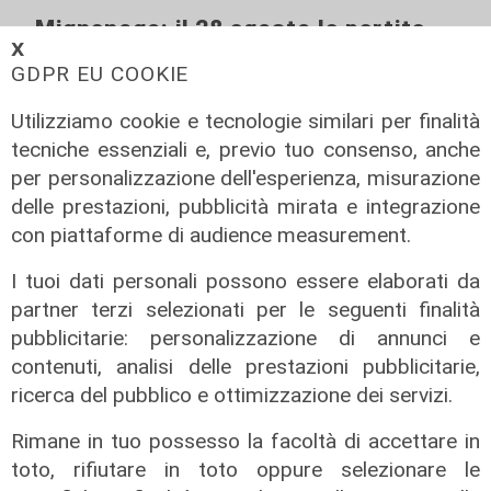
Mignanego: il 28 agosto la partita
𝗫
dell'estate, preti e suore contro
GDPR EU COOKIE
sindaci e parlamentari
08/08/2026
Utilizziamo cookie e tecnologie similari per finalità
di Redazione
tecniche essenziali e, previo tuo consenso, anche
per personalizzazione dell'esperienza, misurazione
delle prestazioni, pubblicità mirata e integrazione
con piattaforme di audience measurement.
I tuoi dati personali possono essere elaborati da
partner terzi selezionati per le seguenti finalità
pubblicitarie: personalizzazione di annunci e
contenuti, analisi delle prestazioni pubblicitarie,
ricerca del pubblico e ottimizzazione dei servizi.
Rimane in tuo possesso la facoltà di accettare in
toto, rifiutare in toto oppure selezionare le