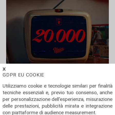
𝗫
GDPR EU COOKIE
Unica
Utilizziamo cookie e tecnologie similari per finalità
Genoa, sprint abbonamenti:
tecniche essenziali e, previo tuo consenso, anche
superata quota 20mila rinnovi
per personalizzazione dell'esperienza, misurazione
05/08/2026
delle prestazioni, pubblicità mirata e integrazione
di F.S.
con piattaforme di audience measurement.