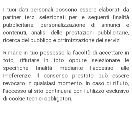
I tuoi dati personali possono essere elaborati da
partner terzi selezionati per le seguenti finalità
pubblicitarie: personalizzazione di annunci e
contenuti, analisi delle prestazioni pubblicitarie,
ricerca del pubblico e ottimizzazione dei servizi.
Rimane in tuo possesso la facoltà di accettare in
toto, rifiutare in toto oppure selezionare le
specifiche finalità mediante l'accesso alle
Preferenze. Il consenso prestato può essere
revocato in qualsiasi momento. In caso di rifiuto,
Test in Inghilterra
l'accesso al sito continuerà con l'utilizzo esclusivo
Il Genoa chiude la tournée inglese
di cookie tecnici obbligatori.
con una sconfitta: il Bournemouth
domina e vince 10-1
04/08/2026
di Filippo Serio