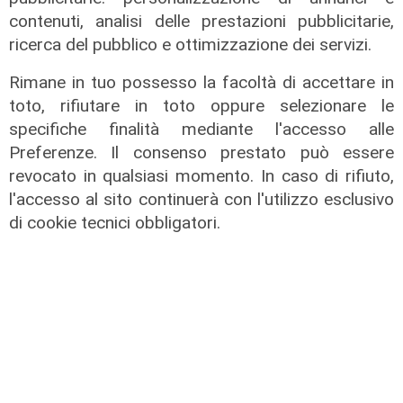
contenuti, analisi delle prestazioni pubblicitarie,
Afa
ricerca del pubblico e ottimizzazione dei servizi.
Caldo in Liguria, bollino rosso anche
Rimane in tuo possesso la facoltà di accettare in
sabato: settimo giorno consecutivo
toto, rifiutare in toto oppure selezionare le
06/08/2026
specifiche finalità mediante l'accesso alle
di F.S.
Preferenze. Il consenso prestato può essere
revocato in qualsiasi momento. In caso di rifiuto,
l'accesso al sito continuerà con l'utilizzo esclusivo
di cookie tecnici obbligatori.