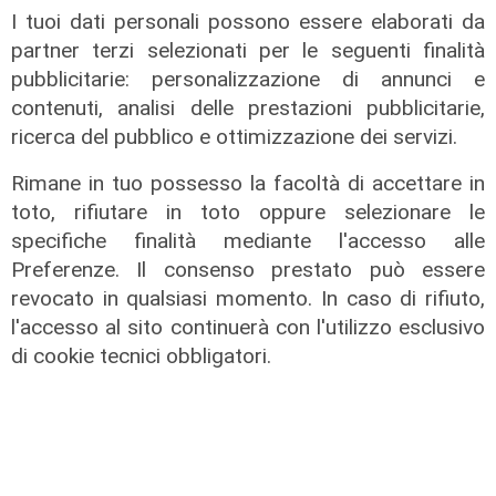
I tuoi dati personali possono essere elaborati da
partner terzi selezionati per le seguenti finalità
pubblicitarie: personalizzazione di annunci e
contenuti, analisi delle prestazioni pubblicitarie,
Dati
ricerca del pubblico e ottimizzazione dei servizi.
Porto Antico, numeri record per
Rimane in tuo possesso la facoltà di accettare in
EstateSpettacolo 2026: nel 2027
toto, rifiutare in toto oppure selezionare le
già confermati Claudio Baglioni e
specifiche finalità mediante l'accesso alle
Sayf
Preferenze. Il consenso prestato può essere
09/08/2026
revocato in qualsiasi momento. In caso di rifiuto,
di F.S.
l'accesso al sito continuerà con l'utilizzo esclusivo
di cookie tecnici obbligatori.