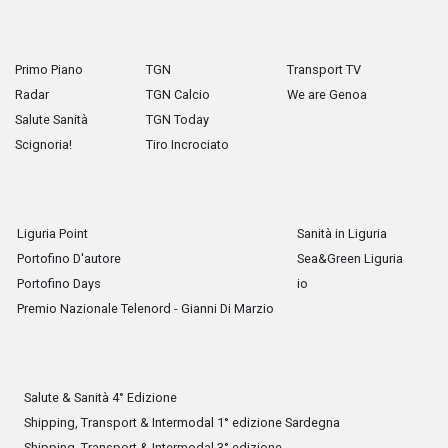
Primo Piano
TGN
Transport TV
Radar
TGN Calcio
We are Genoa
Salute Sanità
TGN Today
Scignoria!
Tiro Incrociato
Liguria Point
Sanità in Liguria
Portofino D'autore
Sea&Green Liguria
Portofino Days
io
Premio Nazionale Telenord - Gianni Di Marzio
Salute & Sanità 4° Edizione
Shipping, Transport & Intermodal 1° edizione Sardegna
Shipping, Transport & Intermodal 3° edizione