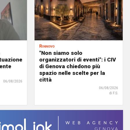
Rinnovo
n
"Non siamo solo
ituazione
organizzatori di eventi": i CIV
dente
di Genova chiedono più
spazio nelle scelte per la
città
06/08/2026
06/08/2026
di F.S.