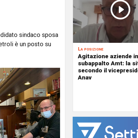
andidato sindaco sposa
troli è un posto su
La posizione
Agitazione aziende i
subappalto Amt: la s
secondo il vicepresi
Anav