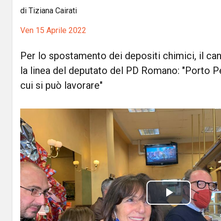
di Tiziana Cairati
Ven 15 Aprile 2022
Per lo spostamento dei depositi chimici, il c
la linea del deputato del PD Romano: "Porto Pe
cui si può lavorare"
P