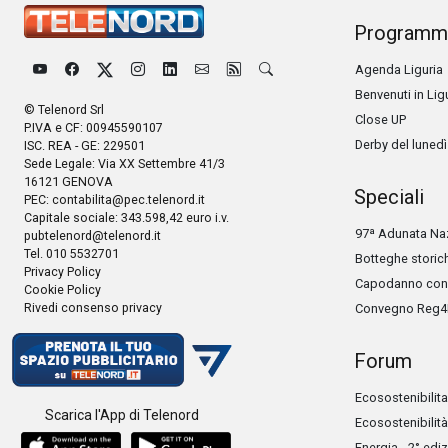
Programm
Agenda Liguria
Benvenuti in Lig
© Telenord Srl
Close UP
P.IVA e CF: 00945590107
Derby del lunedì
ISC. REA - GE: 229501
Sede Legale: Via XX Settembre 41/3
16121 GENOVA
Speciali
PEC:
contabilita@pec.telenord.it
Capitale sociale: 343.598,42 euro i.v.
97ª Adunata Naz
pubtelenord@telenord.it
Tel. 010 5532701
Botteghe storic
Privacy Policy
Capodanno con 
Cookie Policy
Rivedi consenso privacy
Convegno Reg4
Forum
Ecosostenibilita
Scarica l'App di Telenord
Ecosostenibilità
Energia - 2° edi