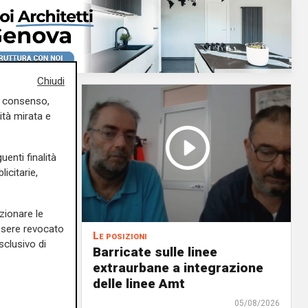
Chiudi
uo consenso,
ità mirata e
uenti finalità
icitarie,
zionare le
essere revocato
Le posizioni
sclusivo di
lenord:
Barricate sulle linee
 cani al
extraurbane a integrazione
 2. La
delle linee Amt
uta,
05/08/2026