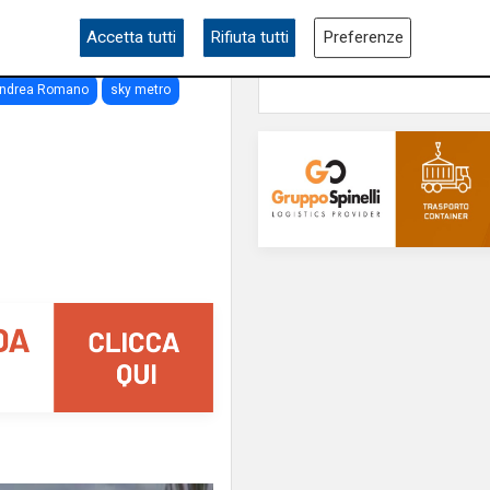
ampia area si affacc
skate park"
Accetta tutti
Rifiuta tutti
Preferenze
ndrea Romano
sky metro