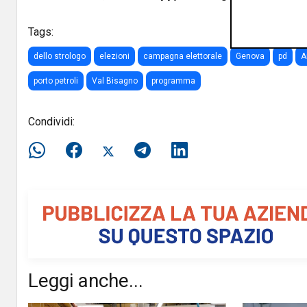
Tags:
dello strologo
elezioni
campagna elettorale
Genova
pd
A
porto petroli
Val Bisagno
programma
Condividi:
Leggi anche...