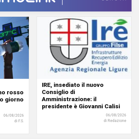
IRE, insediato il nuovo
Consiglio di
ino rosso
Amministrazione: il
o giorno
presidente è Giovanni Calisi
06/08/2026
06/08/2026
di Redazione
di F.S.