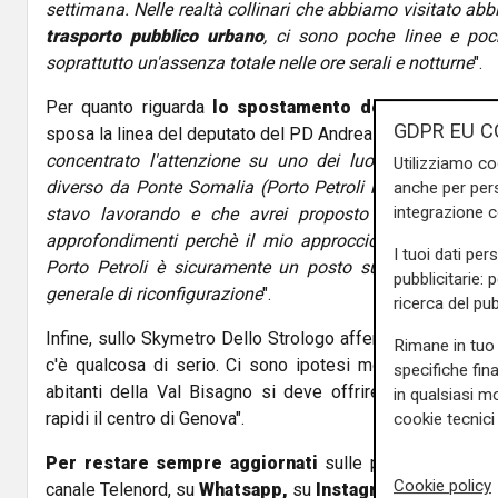
settimana. Nelle realtà collinari che abbiamo visitato a
trasporto pubblico urbano
, ci sono poche linee e poc
soprattutto un'assenza totale nelle ore serali e notturne
".
Per quanto riguarda
lo spostamento dei depositi ch
GDPR EU C
sposa la linea del deputato del PD Andrea Romano: "
Ho as
concentrato l'attenzione su uno dei luoghi di possibil
Utilizziamo co
diverso da Ponte Somalia (Porto Petroli ndr) e devo dire
anche per pers
integrazione 
stavo lavorando e che avrei proposto nel momento i
approfondimenti perchè il mio approccio è serio e non 
I tuoi dati per
Porto Petroli è sicuramente un posto su cui si può l
pubblicitarie: 
generale di riconfigurazione
".
ricerca del pub
Infine, sullo Skymetro Dello Strologo afferma: "Al moment
Rimane in tuo 
c'è qualcosa di serio. Ci sono ipotesi molto invasive di 
specifiche fin
abitanti della Val Bisagno si deve offrire delle soluzio
in qualsiasi mo
rapidi il centro di Genova".
cookie tecnici 
Per restare sempre aggiornati
sulle principali notizi
Cookie policy
canale Telenord, su
Whatsapp,
su
Instagram
,
su
Youtub