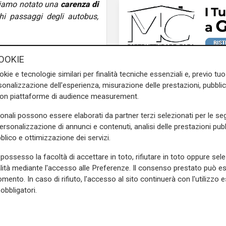
bbiamo notato una
carenza di
hi passaggi degli autobus,
imici,
il candidato sindaco
OOKIE
coltato il suoi intervento, ha
e destinazione dei depositi
okie e tecnologie similari per finalità tecniche essenziali e, previo t
 che è uno dei posti su cui
onalizzazione dell'esperienza, misurazione delle prestazioni, pubblic
con piattaforme di audience measurement.
n cui avessi esaurito gli
di propaganda elettoreale.
sonali possono essere elaborati da partner terzi selezionati per le seg
avorare, ma con una logica
personalizzazione di annunci e contenuti, analisi delle prestazioni pubbl
blico e ottimizzazione dei servizi.
o è un'idea progettuale, non
possesso la facoltà di accettare in toto, rifiutare in toto oppure sele
cui leggo sui giornali. Agli
alità mediante l'accesso alle Preferenze. Il consenso prestato può 
Le novità
ni per raggiungere in tempi
mento. In caso di rifiuto, l'accesso al sito continuerà con l'utilizzo e
Ass. Viscogliosi a Te
obbligatori.
"A Puntavagno un'area
posto di Mondobimbo
e sulla Liguria seguiteci sul
pizzeria verrà abbatt
e
e su
Facebook
.