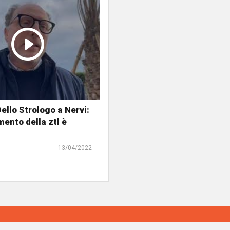
ello Strologo a Nervi:
mento della ztl è
13/04/2022