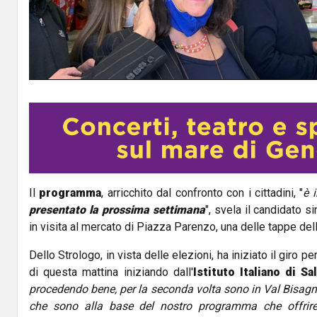
l
a
y
V
i
d
Il
programma
, arricchito dal confronto con i cittadini, "
è 
e
presentato la prossima settimana
", svela il candidato s
o
in visita al mercato di Piazza Parenzo, una delle tappe del
Dello Strologo, in vista delle elezioni, ha iniziato il giro p
di questa mattina iniziando dall'
Istituto Italiano di Sa
procedendo bene, per la seconda volta sono in Val Bisagn
che sono alla base del nostro programma che offrire