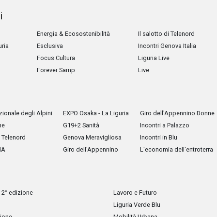
i
Energia & Ecosostenibilità
Il salotto di Telenord
uria
Esclusiva
Incontri Genova Italia
Focus Cultura
Liguria Live
Forever Samp
Live
ionale degli Alpini
EXPO Osaka - La Liguria
Giro dell'Appennino Donne
he
G19+2 Sanità
Incontri a Palazzo
Telenord
Genova Meravigliosa
Incontri in Blu
IA
Giro dell'Appennino
L'economia dell'entroterra
 2° edizione
Lavoro e Futuro
Liguria Verde Blu
zione
Mobilità Urbana