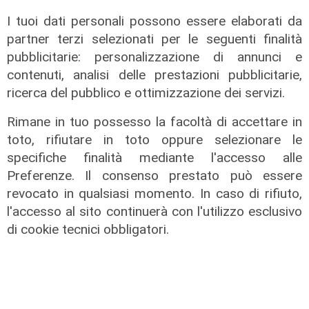
I tuoi dati personali possono essere elaborati da
partner terzi selezionati per le seguenti finalità
pubblicitarie: personalizzazione di annunci e
contenuti, analisi delle prestazioni pubblicitarie,
ricerca del pubblico e ottimizzazione dei servizi.
Rimane in tuo possesso la facoltà di accettare in
toto, rifiutare in toto oppure selezionare le
specifiche finalità mediante l'accesso alle
i numeri
Preferenze. Il consenso prestato può essere
Porto della Spezia, calano i
revocato in qualsiasi momento. In caso di rifiuto,
container movimentati: -3,9% nei
l'accesso al sito continuerà con l'utilizzo esclusivo
primi 6 mesi del 2022
di cookie tecnici obbligatori.
04/08/2022