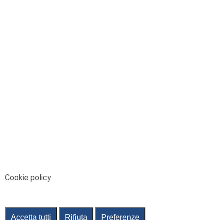
© Telenord Srl
P.IVA e CF: 00945590107 - ISC. REA - GE: 229501
Sede Legale: Via XX Settembre 41/3, 16121 GENOVA
PEC: contabilita@pec.telenord.it
Capitale sociale: 343.598,42 euro i.v.
Tutti i diritti riservati, vietata la copia anche parziale
dei contenuti
pubtelenord@telenord.it
Tel. 010 55 32 701
Informativa della privacy
|
Gestisci consenso
Cookie policy
Accetta tutti
Rifiuta
Preferenze