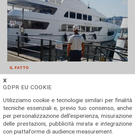
il fatto
Porto di Genova, yacht fermato
𝗫
dalla capitaneria: irregolarità nelle
GDPR EU COOKIE
protezioni antincendio e nelle
dotazioni d'emergenza
Utilizziamo cookie e tecnologie similari per finalità
tecniche essenziali e, previo tuo consenso, anche
04/08/2022
per personalizzazione dell'esperienza, misurazione
delle prestazioni, pubblicità mirata e integrazione
con piattaforme di audience measurement.