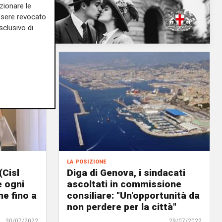
zionare le
essere revocato
sclusivo di
la posizione
(Cisl
Diga di Genova, i sindacati
e ogni
ascoltati in commissione
e fino a
consiliare: "Un'opportunità da
non perdere per la città"
30/07/2022
29/07/2022