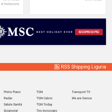
di Redazione
RSS Shipping Liguria
Primo Piano
TGN
Transport TV
Radar
TGN Calcio
We are Genoa
Salute Sanità
TGN Today
Scignoria!
Tiro Incrociato