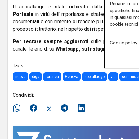
Rimane in tuo 
Il sopralluogo è stato richiesto dalla
Commissione 
specifiche fin
Portuale
in virtù dell'importanza e strategicità del proget
in qualsiasi mo
documentali e con l’intento di rendere più efficaci gli appr
cookie tecnici 
processo istruttorio, nel rispetto dei rispettivi ruoli istituzi
Per restare sempre aggiornati
sulle principali notizi
Cookie policy
canale Telenord, su
Whatsapp,
su
Instagram
,
su
Youtub
Tags:
nuova
diga
foranea
Genova
sopralluogo
via
commiss
Condividi: