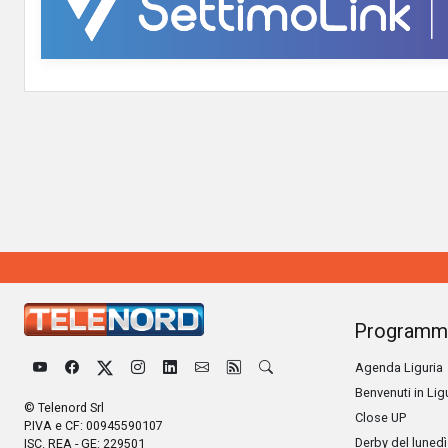
Programm
Agenda Liguria
Benvenuti in Lig
© Telenord Srl
Close UP
P.IVA e CF: 00945590107
Derby del lunedì
ISC. REA - GE: 229501