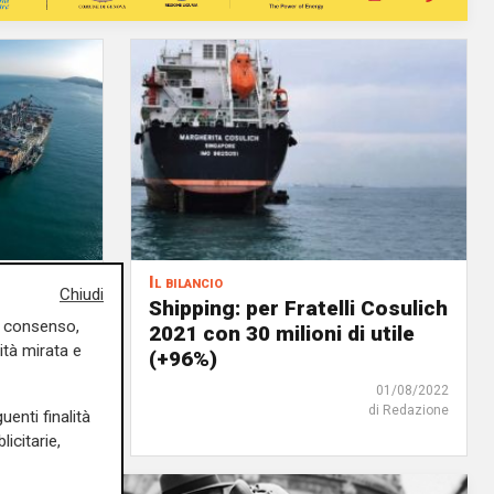
Il bilancio
Chiudi
lano i
Shipping: per Fratelli Cosulich
uo consenso,
i: -3,9%
2021 con 30 milioni di utile
ità mirata e
2022
(+96%)
04/08/2022
01/08/2022
di Redazione
uenti finalità
icitarie,