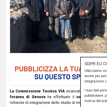
GDPR EU C
Utilizziamo co
anche per pers
integrazione 
I tuoi dati per
La Commissione Tecnica VIA
incaricata della procedur
pubblicitarie: 
foranea di Genova
ha effettuato il
sopralluogo
prog
ricerca del pub
richieste di integrazione dello studio di impatto ambiental