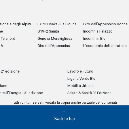
ionale degli Alpini
EXPO Osaka - La Liguria
Giro dell'Appennino Donne
he
G19+2 Sanità
Incontri a Palazzo
Telenord
Genova Meravigliosa
Incontri in Blu
IA
Giro dell'Appennino
L'economia dell'entroterra
 2° edizione
Lavoro e Futuro
Liguria Verde Blu
zione
Mobilità Urbana
sull’Energia - 3° edizione
Salute & Sanità 3° Edizione
Tutti i diritti riservati, vietata la copia anche parziale dei contenuti
Back to top