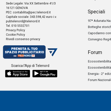
Sede Legale: Via XX Settembre 41/3
16121 GENOVA
Speciali
PEC:
contabilita@pec.telenord.it
Capitale sociale: 343.598,42 euro i.v.
97ª Adunata Naz
pubtelenord@telenord.it
Tel. 010 5532701
Botteghe storic
Privacy Policy
Capodanno con 
Cookie Policy
Rivedi consenso privacy
Convegno Reg4
Forum
Ecosostenibilita
Scarica l'App di Telenord
Ecosostenibilità
Energia - 2° edi
Forum Nazionale 