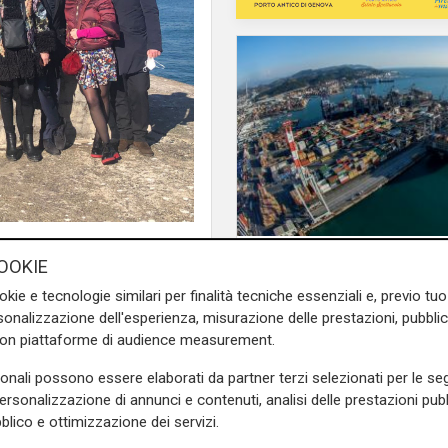
i numeri
OOKIE
Porto della Spezia, ca
okie e tecnologie similari per finalità tecniche essenziali e, previo t
container movimentat
onalizzazione dell'esperienza, misurazione delle prestazioni, pubblic
nei primi 6 mesi del 
con piattaforme di audience measurement.
sonali possono essere elaborati da partner terzi selezionati per le seg
a relativa alla
Nuova Diga
personalizzazione di annunci e contenuti, analisi delle prestazioni pubbl
rammato in relazione alle
blico e ottimizzazione dei servizi.
e sul progetto.