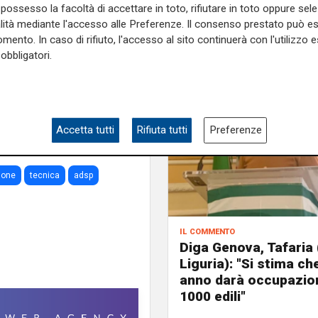
possesso la facoltà di accettare in toto, rifiutare in toto oppure sele
all’Autorità di Sistema
alità mediante l'accesso alle Preferenze. Il consenso prestato può 
to, a supporto dei contributi
mento. In caso di rifiuto, l'accesso al sito continuerà con l'utilizzo e
ofondimenti occorrenti per il
obbligatori.
onali.
e sulla Liguria seguiteci sul
e
e su
Facebook
.
Accetta tutti
Rifiuta tutti
Preferenze
ione
tecnica
adsp
il commento
Diga Genova, Tafaria 
Liguria): "Si stima ch
anno darà occupazion
1000 edili"