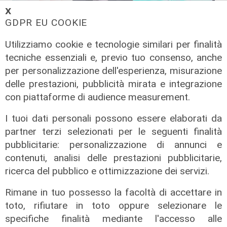
𝗫
GDPR EU COOKIE
L'esclusiva
Utilizziamo cookie e tecnologie similari per finalità
Vassallo (consigliere delega
tecniche essenziali e, previo tuo consenso, anche
Vallate) a Telenord: "Riapertura di
per personalizzazione dell'esperienza, misurazione
via Lepanto ottima notizia per
delle prestazioni, pubblicità mirata e integrazione
ridurre il traffico in Valpolcevera"
con piattaforme di audience measurement.
07/08/2026
I tuoi dati personali possono essere elaborati da
partner terzi selezionati per le seguenti finalità
pubblicitarie: personalizzazione di annunci e
contenuti, analisi delle prestazioni pubblicitarie,
ricerca del pubblico e ottimizzazione dei servizi.
Rimane in tuo possesso la facoltà di accettare in
toto, rifiutare in toto oppure selezionare le
specifiche finalità mediante l'accesso alle