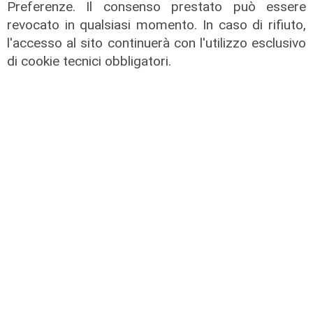
Preferenze. Il consenso prestato può essere
L'intervista
revocato in qualsiasi momento. In caso di rifiuto,
Pres. Ceraudo (Medio Ponente):
l'accesso al sito continuerà con l'utilizzo esclusivo
"Non demonizziamo nessuno, ma
di cookie tecnici obbligatori.
tolleranza zero verso chi porta
degrado"
07/08/2026