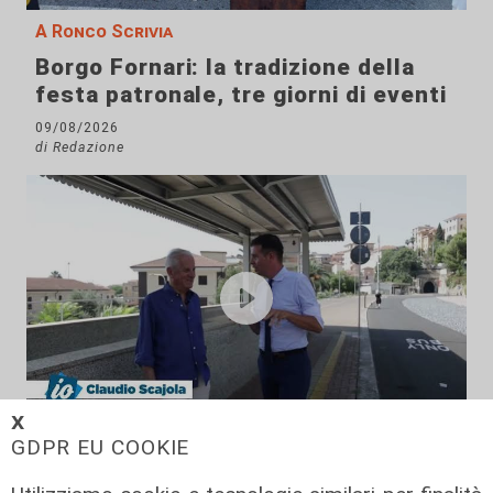
A Ronco Scrivia
Borgo Fornari: la tradizione della
festa patronale, tre giorni di eventi
09/08/2026
di Redazione
𝗫
Il rapporto
GDPR EU COOKIE
Scajola: "Io e Bucci? Al governatore