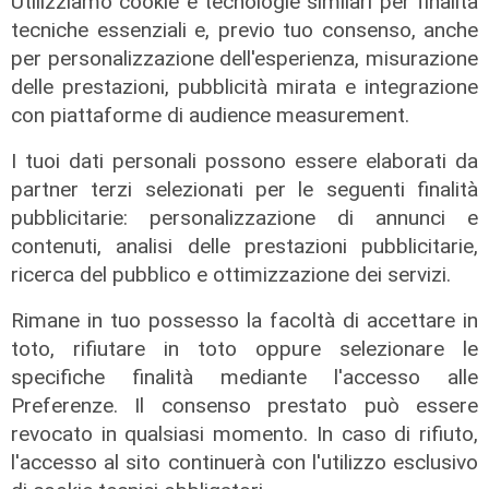
Utilizziamo cookie e tecnologie similari per finalità
ho promesso che gli sarei stato
tecniche essenziali e, previo tuo consenso, anche
sempre vicino. Con il mio consiglio"
per personalizzazione dell'esperienza, misurazione
09/08/2026
delle prestazioni, pubblicità mirata e integrazione
di Redazione
con piattaforme di audience measurement.
I tuoi dati personali possono essere elaborati da
partner terzi selezionati per le seguenti finalità
pubblicitarie: personalizzazione di annunci e
contenuti, analisi delle prestazioni pubblicitarie,
ricerca del pubblico e ottimizzazione dei servizi.
Rimane in tuo possesso la facoltà di accettare in
toto, rifiutare in toto oppure selezionare le
specifiche finalità mediante l'accesso alle
Le dichiarazioni
Preferenze. Il consenso prestato può essere
Sicurezza a Genova: il SIAP auspica
revocato in qualsiasi momento. In caso di rifiuto,
che l’incontro tra il Ministro
l'accesso al sito continuerà con l'utilizzo esclusivo
Piantedosi e la Sindaca Salis riporti