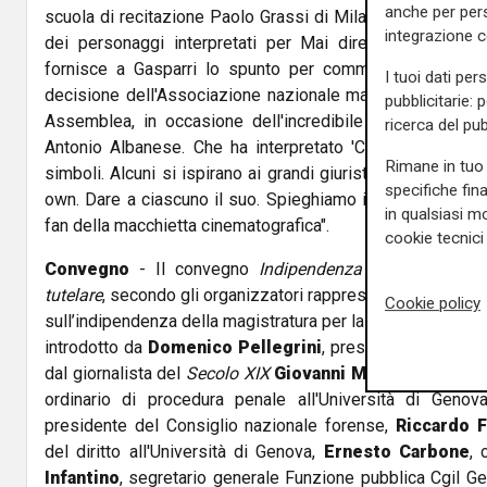
anche per pers
scuola di recitazione Paolo Grassi di Milano, ma la sua f
integrazione 
dei personaggi interpretati per Mai dire gol fino al p
fornisce a Gasparri lo spunto per commentare: "Trovo
I tuoi dati per
decisione dell'Associazione nazionale magistrati della Lig
pubblicitarie: 
Assemblea, in occasione dell'incredibile sciopero inde
ricerca del pub
Antonio Albanese. Che ha interpretato 'Cetto La Qualun
Rimane in tuo 
simboli. Alcuni si ispirano ai grandi giuristi, altri a Cett
specifiche fin
own. Dare a ciascuno il suo. Spieghiamo in più lingue pe
in qualsiasi mo
fan della macchietta cinematografica".
cookie tecnici 
Convegno
- Il convegno
Indipendenza della Magist
tutelare
, secondo gli organizzatori rappresenta "un moment
Cookie policy
sull’indipendenza della magistratura per la tutela dei diritti 
introdotto da
Domenico Pellegrini
, presidente della Gi
dal giornalista del
Secolo XIX
Giovanni Mari
. Tra i relato
ordinario di procedura penale all'Università di Genov
presidente del Consiglio nazionale forense,
Riccardo F
del diritto all'Università di Genova,
Ernesto Carbone
,
Infantino
, segretario generale Funzione pubblica Cgil G