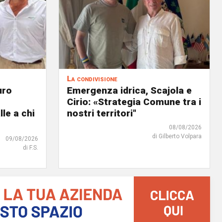
La condivisione
uro
Emergenza idrica, Scajola e
Cirio: «Strategia Comune tra i
lle a chi
nostri territori"
08/08/2026
di Gilberto Volpara
09/08/2026
di F.S.