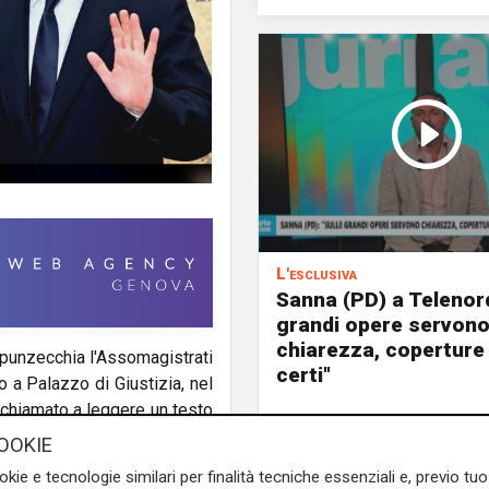
L'esclusiva
Sanna (PD) a Telenord
grandi opere servon
chiarezza, coperture
, punzecchia l'Assomagistrati
certi"
 a Palazzo di Giustizia, nel
o chiamato a leggere un testo
OOKIE
okie e tecnologie similari per finalità tecniche essenziali e, previo t
o, a partire dal diploma alla