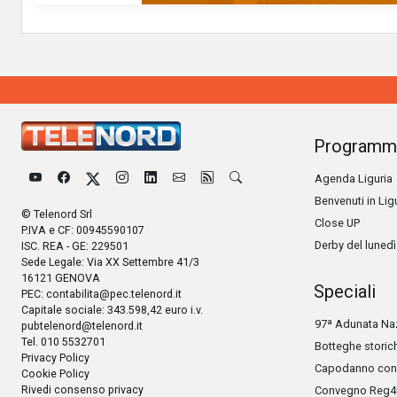
Programm
Agenda Liguria
Benvenuti in Lig
© Telenord Srl
Close UP
P.IVA e CF: 00945590107
Derby del lunedì
ISC. REA - GE: 229501
Sede Legale: Via XX Settembre 41/3
16121 GENOVA
Speciali
PEC:
contabilita@pec.telenord.it
Capitale sociale: 343.598,42 euro i.v.
97ª Adunata Naz
pubtelenord@telenord.it
Tel. 010 5532701
Botteghe storic
Privacy Policy
Capodanno con 
Cookie Policy
Rivedi consenso privacy
Convegno Reg4