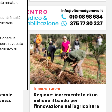
ità mirata e
uenti finalità
icitarie,
zionare le
essere revocato
sclusivo di
Il finanziamento
revole
Regione: incrementato di un
anza.
milione il bando per
l'innovazione nell'agricoltura