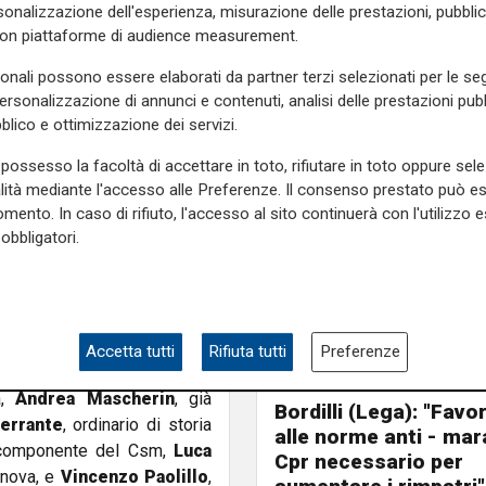
onalizzazione dell'esperienza, misurazione delle prestazioni, pubblic
ama di comico, nata ai tempi
con piattaforme di audience measurement.
olitico Cetto La Qualunque,
 assolutamente adeguata la
sonali possono essere elaborati da partner terzi selezionati per le seg
uria di far aprire la propria
personalizzazione di annunci e contenuti, analisi delle prestazioni pubbl
tto dalle toghe, dal comico
blico e ottimizzazione dei servizi.
que'. Ognuno sceglie i suoi
possesso la facoltà di accettare in toto, rifiutare in toto oppure sele
o. Unicuique suum. To each his
alità mediante l'accesso alle Preferenze. Il consenso prestato può 
r la comprensione anche dei
mento. In caso di rifiuto, l'accesso al sito continuerà con l'utilizzo e
obbligatori.
ratura: un bene comune da
o di confronto e riflessione
dei cittadini". L’incontro sarà
unta Anm Liguria, e moderato
Accetta tutti
Rifiuta tutti
Preferenze
ri interverranno
Mitja Gialuz
,
L'esclusiva
a,
Andrea Mascherin
, già
Bordilli (Lega): "Favo
errante
, ordinario di storia
alle norme anti - mar
 componente del Csm,
Luca
Cpr necessario per
enova, e
Vincenzo Paolillo
,