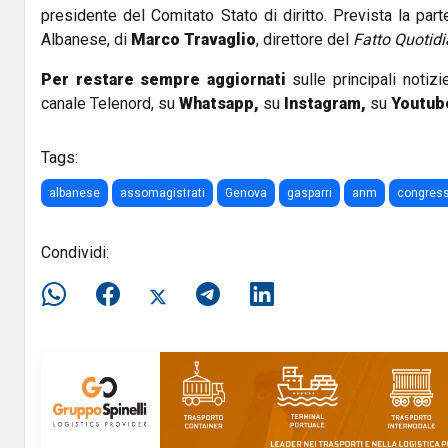
presidente del Comitato Stato di diritto. Prevista la part
Albanese, di
Marco Travaglio
, direttore del
Fatto Quotid
Per restare sempre aggiornati
sulle principali notizi
canale Telenord, su
Whatsapp,
su
Instagram
,
su
Youtub
Tags:
albanese
assomagistrati
Genova
gasparri
anm
congres
Condividi: