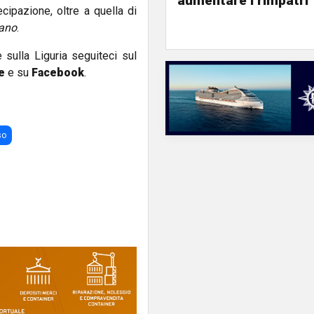
aumentare i rimpatri"
ecipazione, oltre a quella di
iano
.
e sulla Liguria seguiteci sul
e
e su
Facebook
.
so