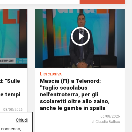
L'esclusiva
: "Sulle
Mascia (FI) a Telenord:
o
"Taglio scuolabus
 e tempi
nell'entroterra, per gli
scolaretti oltre allo zaino,
anche le gambe in spalla"
08/08/2026
06/08/2026
Chiudi
di Claudio Baffico
uo consenso,