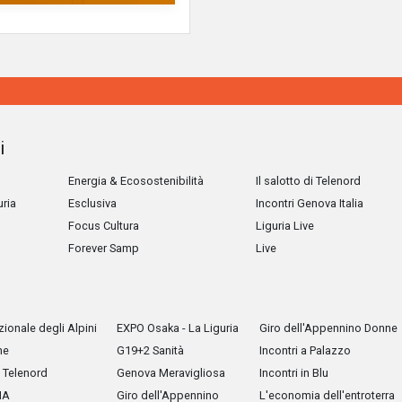
i
Energia & Ecosostenibilità
Il salotto di Telenord
uria
Esclusiva
Incontri Genova Italia
Focus Cultura
Liguria Live
Forever Samp
Live
ionale degli Alpini
EXPO Osaka - La Liguria
Giro dell'Appennino Donne
he
G19+2 Sanità
Incontri a Palazzo
Telenord
Genova Meravigliosa
Incontri in Blu
IA
Giro dell'Appennino
L'economia dell'entroterra