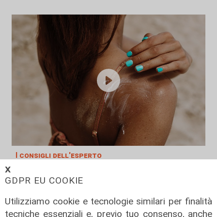
I consigli dell'esperto
𝗫
Creme solari e conservazione dei
GDPR EU COOKIE
farmaci in estate: cosa sapere
05/08/2026
Utilizziamo cookie e tecnologie similari per finalità
di Filippo Serio
tecniche essenziali e, previo tuo consenso, anche