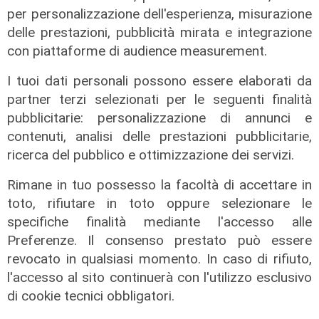
per personalizzazione dell'esperienza, misurazione
delle prestazioni, pubblicità mirata e integrazione
con piattaforme di audience measurement.
I tuoi dati personali possono essere elaborati da
partner terzi selezionati per le seguenti finalità
pubblicitarie: personalizzazione di annunci e
contenuti, analisi delle prestazioni pubblicitarie,
ricerca del pubblico e ottimizzazione dei servizi.
Novità
Rimane in tuo possesso la facoltà di accettare in
toto, rifiutare in toto oppure selezionare le
Dimissioni in 24 ore dopo intervento
specifiche finalità mediante l'accesso alle
ad anca e ginocchia, via libera
Preferenze. Il consenso prestato può essere
all'ospedale San Martino
revocato in qualsiasi momento. In caso di rifiuto,
05/08/2026
l'accesso al sito continuerà con l'utilizzo esclusivo
di r.c.
di cookie tecnici obbligatori.