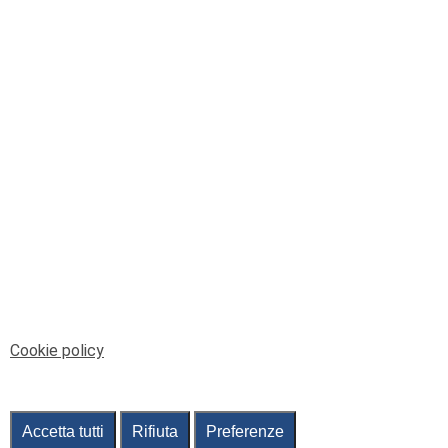
© Telenord Srl
P.IVA e CF: 00945590107 - ISC. REA - GE: 229501
Sede Legale: Via XX Settembre 41/3, 16121 GENOVA
PEC: contabilita@pec.telenord.it
Capitale sociale: 343.598,42 euro i.v.
Tutti i diritti riservati, vietata la copia anche parziale
dei contenuti
pubtelenord@telenord.it
Tel. 010 55 32 701
Informativa della privacy
|
Gestisci consenso
Cookie policy
Accetta tutti
Rifiuta
Preferenze