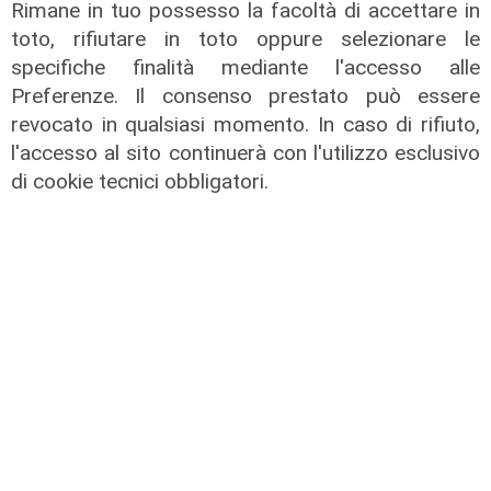
Rimane in tuo possesso la facoltà di accettare in
toto, rifiutare in toto oppure selezionare le
specifiche finalità mediante l'accesso alle
Preferenze. Il consenso prestato può essere
revocato in qualsiasi momento. In caso di rifiuto,
Assegnazione
l'accesso al sito continuerà con l'utilizzo esclusivo
di cookie tecnici obbligatori.
Tunnel subportuale, a Webuild il
maxi appalto da 803 milioni. Bucci:
"Passo che Genova attendeva da
decenni"
31/07/2026
di R.P.