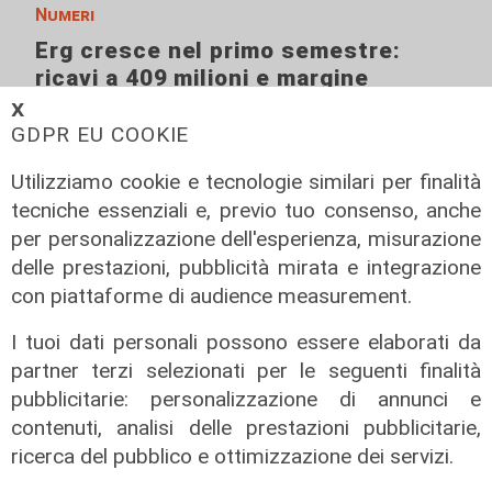
Numeri
Erg cresce nel primo semestre:
ricavi a 409 milioni e margine
operativo lordo in aumento del 9%
𝗫
GDPR EU COOKIE
31/07/2026
di R. Eco.
Utilizziamo cookie e tecnologie similari per finalità
tecniche essenziali e, previo tuo consenso, anche
per personalizzazione dell'esperienza, misurazione
delle prestazioni, pubblicità mirata e integrazione
con piattaforme di audience measurement.
I tuoi dati personali possono essere elaborati da
partner terzi selezionati per le seguenti finalità
pubblicitarie: personalizzazione di annunci e
contenuti, analisi delle prestazioni pubblicitarie,
ricerca del pubblico e ottimizzazione dei servizi.