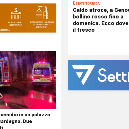
Estate torrida
Caldo atroce, a Geno
bollino rosso fino a
domenica. Ecco dove
il fresco
ncendio in un palazzo
Sardegna. Due
ti