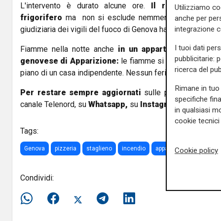
L'intervento è durato alcune ore.
Il rogo potrebbe
Utilizziamo co
frigorifero
ma non si esclude nemmeno l'ipotesi del
anche per pers
integrazione 
giudiziaria dei vigili del fuoco di Genova ha già iniziato le i
I tuoi dati per
Fiamme nella notte anche
in un appartamento di via
pubblicitarie: 
genovese di Apparizione:
le fiamme si sono sviluppate
ricerca del pub
piano di un casa indipendente. Nessun ferito ma danni inge
Rimane in tuo 
Per restare sempre aggiornati
sulle principali notizi
specifiche fin
canale Telenord, su
Whatsapp,
su
Instagram
,
su
Youtub
in qualsiasi mo
cookie tecnici 
Tags:
Genova
pizzeria
staglieno
incendio
apparizione
Cookie policy
Condividi: