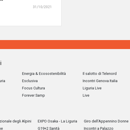
31/10/2021
i
Energia & Ecosostenibilità
Il salotto di Telenord
uria
Esclusiva
Incontri Genova Italia
Focus Cultura
Liguria Live
Forever Samp
Live
ionale degli Alpini
EXPO Osaka - La Liguria
Giro dell'Appennino Donne
he
G19+2 Sanità
Incontri a Palazzo