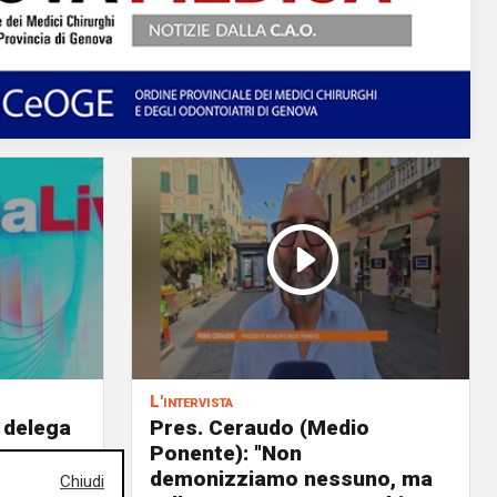
L'intervista
 delega
Pres. Ceraudo (Medio
Ponente): "Non
panto
demonizziamo nessuno, ma
Chiudi