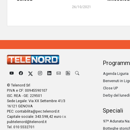
26/10/2021
Programm
Agenda Liguria
Benvenuti in Lig
© Telenord Srl
Close UP
P.IVA e CF: 00945590107
Derby del lunedì
ISC. REA - GE: 229501
Sede Legale: Via XX Settembre 41/3
16121 GENOVA
Speciali
PEC:
contabilita@pec.telenord.it
Capitale sociale: 343.598,42 euro i.v.
97ª Adunata Naz
pubtelenord@telenord.it
Tel. 010 5532701
Botteghe storic