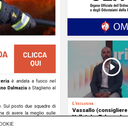
zeria
è andata a fuoco nel
no Dalmazia
a Staglieno al
L'esclusiva
me. Sul posto due squadre di
Vassallo (consigliere
ma di avere la meglio sulle
Vallate) a Telenord:
li.
"Riapertura di via Le
OOKIE