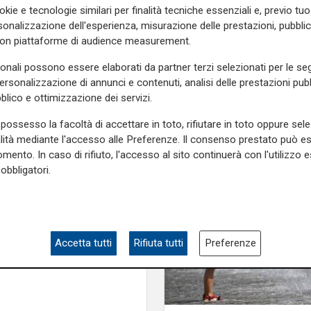
ottima notizia per rid
 essere partito da un
okie e tecnologie similari per finalità tecniche essenziali e, previo t
traffico in Valpolceve
gesto doloso
. La squadra
onalizzazione dell'esperienza, misurazione delle prestazioni, pubblic
con piattaforme di audience measurement.
ndagini.
sonali possono essere elaborati da partner terzi selezionati per le seg
 Crocetta, nel quartiere
personalizzazione di annunci e contenuti, analisi delle prestazioni pubbl
 in un'abitazione al secondo
blico e ottimizzazione dei servizi.
nti.
possesso la facoltà di accettare in toto, rifiutare in toto oppure sele
e sulla Liguria seguiteci sul
alità mediante l'accesso alle Preferenze. Il consenso prestato può 
e
e su
Facebook
.
mento. In caso di rifiuto, l'accesso al sito continuerà con l'utilizzo e
obbligatori.
Accetta tutti
Rifiuta tutti
Preferenze