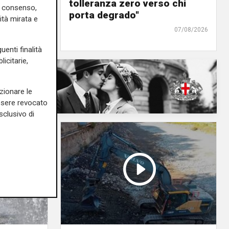
urre il
tolleranza zero verso chi
uo consenso,
ra"
porta degrado"
ità mirata e
07/08/2026
07/08/2026
uenti finalità
icitarie,
zionare le
essere revocato
sclusivo di