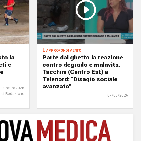
L'approfondimento
to la
Parte dal ghetto la reazione
eti e
contro degrado e malavita.
 e
Tacchini (Centro Est) a
Telenord: "Disagio sociale
avanzato"
08/08/2026
di Redazione
07/08/2026