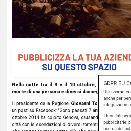
GDPR EU C
Nella notte tra il 9 e il 10 ottobre, un'alluvione 
morte di una persona e diversi danneggiamenti nel 
Utilizziamo co
anche per pers
Il presidente della Regione,
Giovanni Toti,
ha ricordato
integrazione 
un post su Facebook: "Sono passati 7 anni dalla terribile a
I tuoi dati per
ottobre 2014 ha colpito Genova, causando la morte di u
pubblicitarie: 
città con le esondazioni di diversi torrenti tra cui il Bisag
ricerca del pub