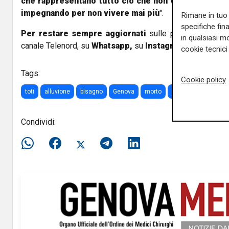
che rappresentano tutto ciò che non vogliamo per la
impegnando per non vivere mai più
".
Rimane in tuo 
specifiche fin
Per restare sempre aggiornati
sulle principali notizi
in qualsiasi mo
canale Telenord, su
Whatsapp,
su
Instagram
,
su
Youtub
cookie tecnici 
Tags:
Cookie policy
toti
alluvione
bisagno
Genova
morto
anniversario
Condividi: