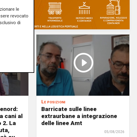
zionare le
essere revocato
sclusivo di
Le posizioni
lenord:
Barricate sulle linee
 cani al
extraurbane a integrazione
 2. La
delle linee Amt
uta,
05/08/2026