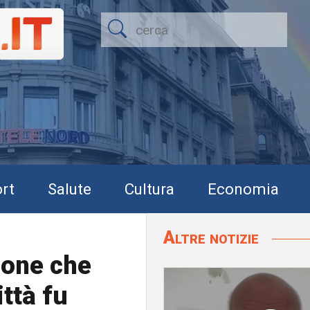
rt
Salute
Cultura
Economia
Altre notizie
vione che
ittà fu