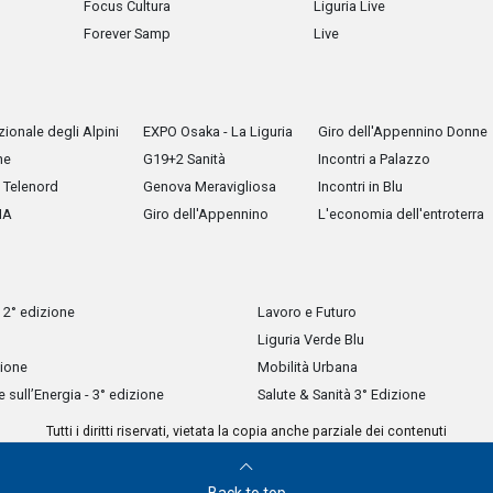
Focus Cultura
Liguria Live
Forever Samp
Live
ionale degli Alpini
EXPO Osaka - La Liguria
Giro dell'Appennino Donne
he
G19+2 Sanità
Incontri a Palazzo
Telenord
Genova Meravigliosa
Incontri in Blu
IA
Giro dell'Appennino
L'economia dell'entroterra
 2° edizione
Lavoro e Futuro
Liguria Verde Blu
zione
Mobilità Urbana
sull’Energia - 3° edizione
Salute & Sanità 3° Edizione
Tutti i diritti riservati, vietata la copia anche parziale dei contenuti