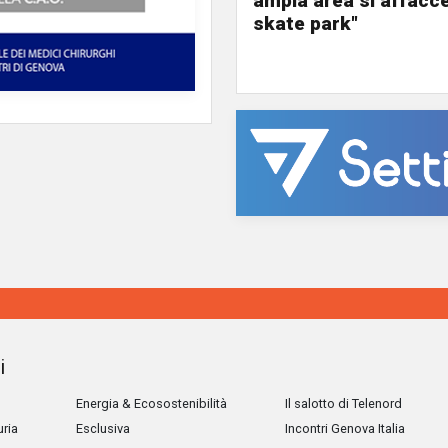
ampia area si affacc
skate park"
i
Energia & Ecosostenibilità
Il salotto di Telenord
uria
Esclusiva
Incontri Genova Italia