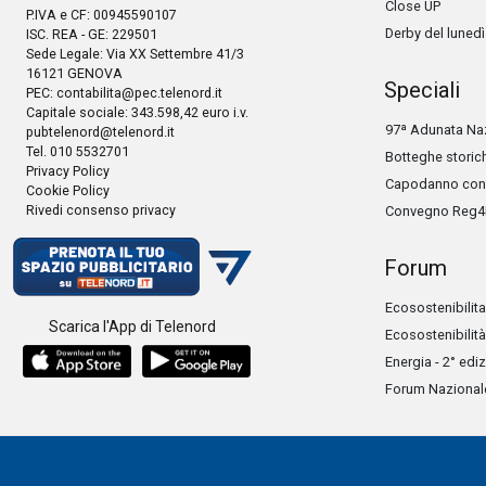
Close UP
P.IVA e CF: 00945590107
Derby del lunedì
ISC. REA - GE: 229501
Sede Legale: Via XX Settembre 41/3
16121 GENOVA
Speciali
PEC:
contabilita@pec.telenord.it
Capitale sociale: 343.598,42 euro i.v.
97ª Adunata Naz
pubtelenord@telenord.it
Tel. 010 5532701
Botteghe storic
Privacy Policy
Capodanno con 
Cookie Policy
Rivedi consenso privacy
Convegno Reg4
Forum
Ecosostenibilita
Scarica l'App di Telenord
Ecosostenibilità
Energia - 2° edi
Forum Nazionale 