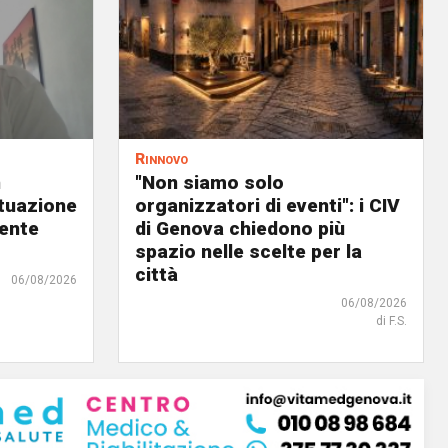
Rinnovo
n
"Non siamo solo
ituazione
organizzatori di eventi": i CIV
dente
di Genova chiedono più
spazio nelle scelte per la
città
06/08/2026
06/08/2026
di F.S.