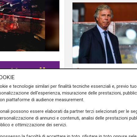
La sentenza
Contesa Preziosi - Ge
OOKIE
Tribunale di Milano d
okie e tecnologie similari per finalità tecniche essenziali e, previo t
ragione all'ex patron
onalizzazione dell'esperienza, misurazione delle prestazioni, pubblic
con piattaforme di audience measurement.
del Genoa
al seguito della
 dal Ferraris contro il Milan
sonali possono essere elaborati da partner terzi selezionati per le seg
personalizzazione di annunci e contenuti, analisi delle prestazioni pubbl
blico e ottimizzazione dei servizi.
oggi ed è la conseguenza dei
 portato all'arresto di cinque
possesso la facoltà di accettare in toto, rifiutare in toto oppure sele