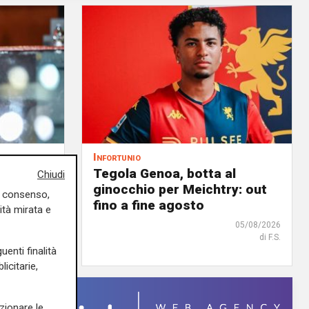
Infortunio
noa, il
Tegola Genoa, botta al
Chiudi
à
ginocchio per Meichtry: out
uo consenso,
 rossoblù
fino a fine agosto
ità mirata e
06/08/2026
05/08/2026
di Filippo Serio
di F.S.
uenti finalità
icitarie,
zionare le