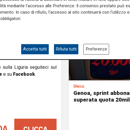
ll'ordine..
alità mediante l'accesso alle Preferenze. Il consenso prestato può 
mento. In caso di rifiuto, l'accesso al sito continuerà con l'utilizzo e
lù dovranno attendere dunque
obbligatori.
simo.
amoli, via libera al mercato
vigila sui conti dei vari club
società rossoblù (confermati
Accetta tutti
Rifiuta tutti
Preferenze
e sulla Liguria seguiteci sul
e
e su
Facebook
.
Unica
Genoa, sprint abbona
superata quota 20mil