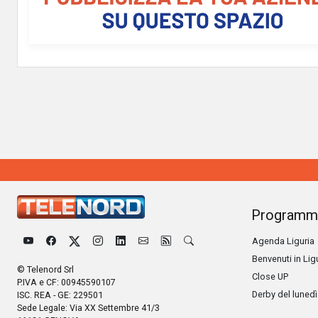
Programm
Agenda Liguria
Benvenuti in Lig
© Telenord Srl
Close UP
P.IVA e CF: 00945590107
Derby del lunedì
ISC. REA - GE: 229501
Sede Legale: Via XX Settembre 41/3