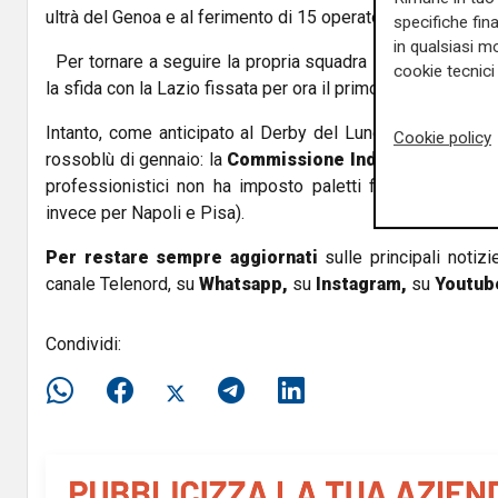
ultrà del Genoa e al ferimento di 15 operatori delle forze de
specifiche fin
in qualsiasi mo
Per tornare a seguire la propria squadra i tifosi rossob
cookie tecnici 
la sfida con la Lazio fissata per ora il primo febbraio pros
Intanto, come anticipato al Derby del Lunedì da Gessi Ad
Cookie policy
rossoblù di gennaio: la
Commissione Indipendente
che 
professionistici non ha imposto paletti finanziari alla 
invece per Napoli e Pisa).
Per restare sempre aggiornati
sulle principali notizi
canale Telenord, su
Whatsapp,
su
Instagram
,
su
Youtub
Condividi: