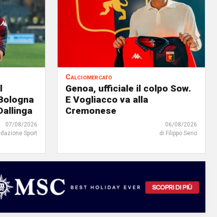
Calciomercato
l
Genoa, ufficiale il colpo Sow.
 Bologna
E Vogliacco va alla
Dallinga
Cremonese
07/08/2026
06/08/2026
edazione Sport
di Filippo Serio