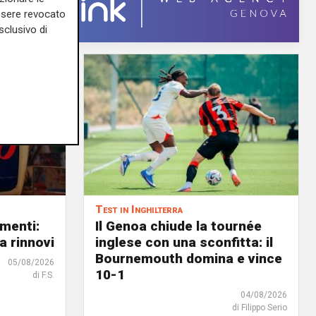
essere revocato
sclusivo di
Test in Inghilterra
menti:
Il Genoa chiude la tournée
a rinnovi
inglese con una sconfitta: il
Bournemouth domina e vince
05/08/2026
10-1
di F.S.
04/08/2026
di Filippo Serio