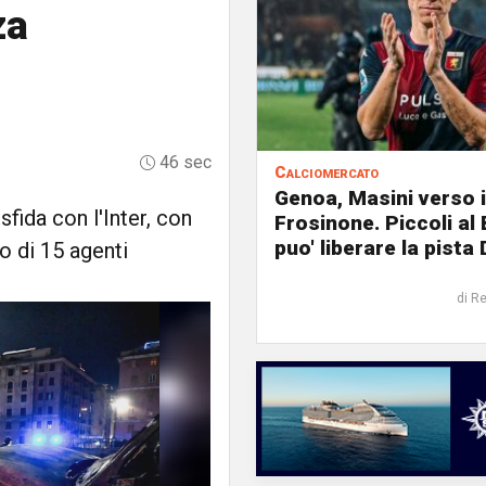
za
46 sec
Calciomercato
Genoa, Masini verso i
sfida con l'Inter, con
Frosinone. Piccoli al
puo' liberare la pista 
to di 15 agenti
di R