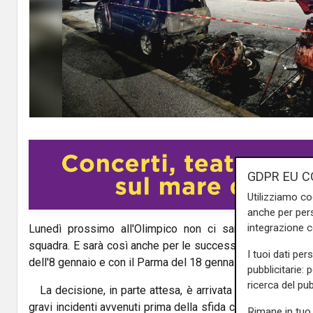
GDPR EU C
Utilizziamo co
anche per pers
integrazione 
Lunedì prossimo all'Olimpico non ci saranno
tifosi 
squadra. E sarà così anche per le successive sfide lontano
I tuoi dati per
dell'8 gennaio e con il Parma del 18 gennaio 2026.
pubblicitarie: 
ricerca del pub
La decisione, in parte attesa, è arrivata ufficialmente 
gravi incidenti avvenuti prima della sfida con l'Inter che ha
Rimane in tuo 