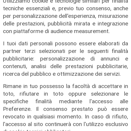
Utilizziamo cookie e tecnologie similari per finalità
tecniche essenziali e, previo tuo consenso, anche
per personalizzazione dell'esperienza, misurazione
delle prestazioni, pubblicità mirata e integrazione
con piattaforme di audience measurement.
I tuoi dati personali possono essere elaborati da
partner terzi selezionati per le seguenti finalità
pubblicitarie: personalizzazione di annunci e
La sentenza
contenuti, analisi delle prestazioni pubblicitarie,
ricerca del pubblico e ottimizzazione dei servizi.
Contesa Preziosi - Genoa, il
Tribunale di Milano dà ragione all'ex
Rimane in tuo possesso la facoltà di accettare in
patron rossoblù
toto, rifiutare in toto oppure selezionare le
06/08/2026
specifiche finalità mediante l'accesso alle
di Filippo Serio
Preferenze. Il consenso prestato può essere
revocato in qualsiasi momento. In caso di rifiuto,
l'accesso al sito continuerà con l'utilizzo esclusivo