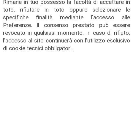
Rimane in tuo possesso la facoltà di accettare in
toto, rifiutare in toto oppure selezionare le
specifiche finalità mediante l'accesso alle
Preferenze. Il consenso prestato può essere
Test in Inghilterra
revocato in qualsiasi momento. In caso di rifiuto,
Il Genoa chiude la tournée inglese
l'accesso al sito continuerà con l'utilizzo esclusivo
con una sconfitta: il Bournemouth
di cookie tecnici obbligatori.
domina e vince 10-1
04/08/2026
di Filippo Serio