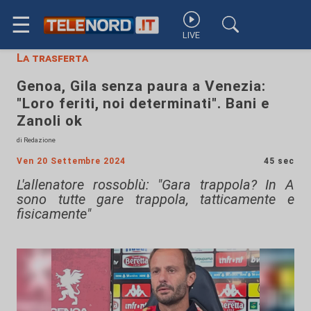
☰
LIVE
La trasferta
Genoa, Gila senza paura a Venezia:
"Loro feriti, noi determinati". Bani e
Zanoli ok
di Redazione
Ven 20 Settembre 2024
45 sec
L'allenatore rossoblù: "Gara trappola? In A
sono tutte gare trappola, tatticamente e
fisicamente"