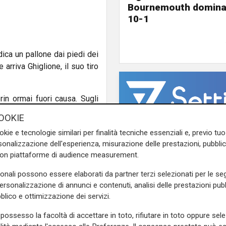
Bournemouth domina 
10-1
ica un pallone dai piedi dei
arriva Ghiglione, il suo tiro
in ormai fuori causa. Sugli
erno destro ma la palla sibila
OOKIE
okie e tecnologie similari per finalità tecniche essenziali e, previo t
oa. Il giallo arriva per un
onalizzazione dell'esperienza, misurazione delle prestazioni, pubblic
con piattaforme di audience measurement.
ifensiva del Grifone
sonali possono essere elaborati da partner terzi selezionati per le seg
a via sulla trequarti, si
personalizzazione di annunci e contenuti, analisi delle prestazioni pubbl
ev e lascia partire un tiro
blico e ottimizzazione dei servizi.
possesso la facoltà di accettare in toto, rifiutare in toto oppure sele
ross teso di Molina dalla