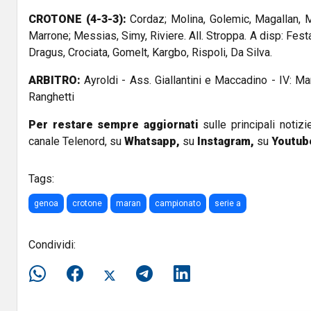
CROTONE (4-3-3):
Cordaz; Molina, Golemic, Magallan, Ma
Marrone; Messias, Simy, Riviere. All. Stroppa. A disp: Festa
Dragus, Crociata, Gomelt, Kargbo, Rispoli, Da Silva.
ARBITRO:
Ayroldi - Ass. Giallantini e Maccadino - IV: Man
Ranghetti
Per restare sempre aggiornati
sulle principali notizi
canale Telenord, su
Whatsapp,
su
Instagram
,
su
Youtub
Tags:
genoa
crotone
maran
campionato
serie a
Condividi: