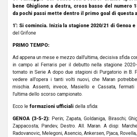
bene Ghiglione a destra, cross basso del numero 18
da pochi passi mette dentro il primo goal di questa 
1': Si comincia. Inizia la stagione 2020/21 di Genoa 
del Grifone
PRIMO TEMPO:
Ad appena un mese e mezzo dall'ultima, decisiva sfida cont
in campo al Ferraris per il debutto nella stagione 2020
tornato in Serie A dopo due stagioni di Purgatorio in B. F
vedere all'opera i tanti volti nuovi, che Maran potrebbe
mischia. Assenti, invece, Masiello e Cassata, fermati
l'ultima dello scorso campionato.
Ecco le
formazioni ufficiali
della sfida:
GENOA (3-5-2):
Perin; Zapata, Goldaniga, Biraschi; Ghigl
Zappacosta; Pandev, Destro. All. Maran. A disp: Marche
Radovanovic, Melegoni, Asencio, Ankersen, Pjaca, Rovella,