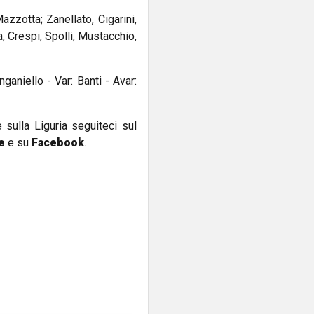
zzotta; Zanellato, Cigarini,
, Crespi, Spolli, Mustacchio,
ganiello - Var: Banti - Avar:
e sulla Liguria seguiteci sul
e
e su
Facebook
.