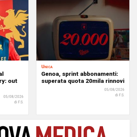
Unica
al
Genoa, sprint abbonamenti:
ry: out
superata quota 20mila rinnovi
05/08/2026
di F.S.
05/08/2026
di F.S.