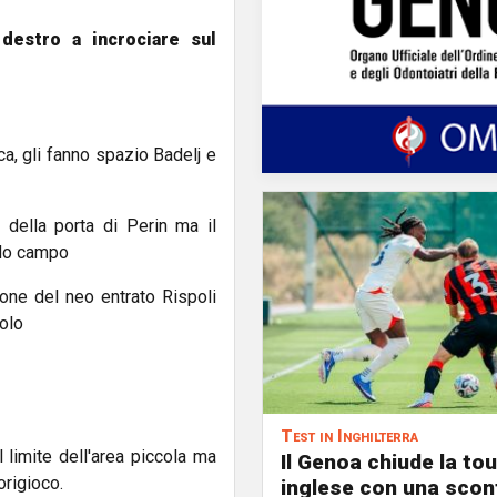
destro a incrociare sul
a, gli fanno spazio Badelj e
 della porta di Perin ma il
ondo campo
ione del neo entrato Rispoli
golo
Test in Inghilterra
 limite dell'area piccola ma
Il Genoa chiude la to
origioco.
inglese con una sconfi