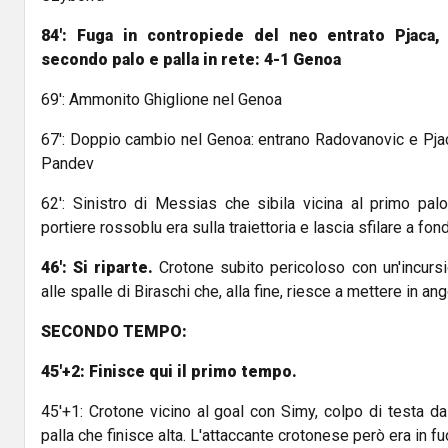
84': Fuga in contropiede del neo entrato Pjaca, 
secondo palo e palla in rete: 4-1 Genoa
69': Ammonito Ghiglione nel Genoa
67': Doppio cambio nel Genoa: entrano Radovanovic e Pjac
Pandev
62': Sinistro di Messias che sibila vicina al primo palo
portiere rossoblu era sulla traiettoria e lascia sfilare a f
46': Si riparte.
Crotone subito pericoloso con un'incurs
alle spalle di Biraschi che, alla fine, riesce a mettere in an
SECONDO TEMPO:
45'+2: Finisce qui il primo tempo.
45'+1: Crotone vicino al goal con Simy, colpo di testa dal
palla che finisce alta. L'attaccante crotonese però era in fu