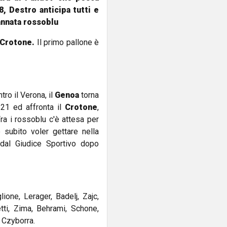
, Destro anticipa tutti e
annata rossoblu
e Crotone.
Il primo pallone è
ro il Verona, il
Genoa
torna
-21 ed affronta il
Crotone
,
ra i rossoblu c'è attesa per
 subito voler gettare nella
 dal Giudice Sportivo dopo
ione, Lerager, Badelj, Zajc,
tti, Zima, Behrami, Schone,
 Czyborra.