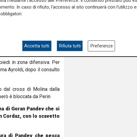
alità mediante l'accesso alle Preferenze. Il consenso prestato può 
ta e Perin è battuto
mento. In caso di rifiuto, l'accesso al sito continuerà con l'utilizzo e
obbligatori.
ne col contagiri di Lerager,
lle, allora Destro ha il tempo
stampa sulla traversa
ra e lascia partire il destro.
Accetta tutti
Rifiuta tutti
Preferenze
 piedi in zona difensiva. Per
 ma Ayroldi, dopo il consulto
o dal cross di Molina dalla
però è bloccata da Perin
irma di Goran Pandev che si
on Cordaz, con lo scavetto
ura di Pandev che pesca