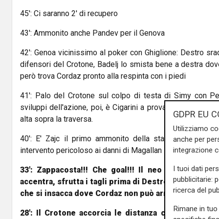
45': Ci saranno 2' di recupero
43': Ammonito anche Pandev per il Genova
42': Genoa vicinissimo al poker con Ghiglione: Destro srad
difensori del Crotone, Badelj lo smista bene a destra dove 
però trova Cordaz pronto alla respinta con i piedi
41': Palo del Crotone sul colpo di testa di Simy con Per
sviluppi dell'azione, poi, è Cigarini a provare il tiro d'est
GDPR EU C
alta sopra la traversa.
Utilizziamo co
40': E' Zajc il primo ammonito della stagione per il Gen
anche per pers
integrazione 
intervento pericoloso ai danni di Magallan sulla trequarti d
I tuoi dati per
33': Zappacosta!!! Che goal!!! Il neo arrivato scapp
pubblicitarie: 
accentra, sfrutta i tagli prima di Destro e poi di Pand
ricerca del pub
che si insacca dove Cordaz non può arrivare
Rimane in tuo 
28': Il Crotone accorcia le distanza con Riviere: c