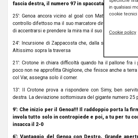
specifiche fin
fascia destra, il numero 97 in spaccata anticipa Zapa
in qualsiasi mo
cookie tecnici 
25': Genoa ancora vicino al goal con Mattia Destro: pallo
controllo difettoso ma il suo marcatore diretto va per farfa
di accentrarsi e prendere la mira ma il suo colpo a giro si 
Cookie policy
24': Incursione di Zappacosta che, dalla sinistra, si accent
Altissimo sopra la traversa
21': Crotone in chiara difficoltà quando ha il pallone fra i
poco non ne approfitta Ghiglione, che finisce anche a terra
col Var, assegna solo il corner.
13': Il Crotone prova a rispondere con Simy, ben servit
destra. La deviazione sottomisura del gigante numero 25 
9': Che inizio per il Genoa!!! Il raddoppio porta la f
invola tutto solo in contropiede e poi, a tu per tu c
insacca il 2-0
6': Vantaggio del Genoa con Destro. Grande apert