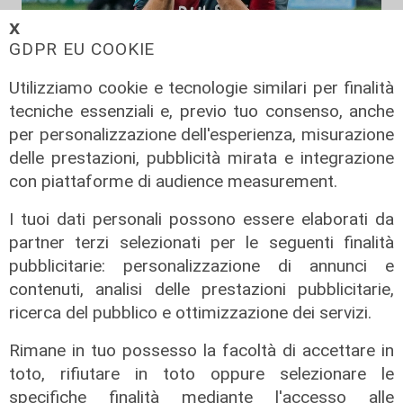
𝗫
GDPR EU COOKIE
Calciomercato
Utilizziamo cookie e tecnologie similari per finalità
tecniche essenziali e, previo tuo consenso, anche
Genoa, Masini verso il Frosinone.
per personalizzazione dell'esperienza, misurazione
Piccoli al Bologna puo' liberare la
delle prestazioni, pubblicità mirata e integrazione
pista Dallinga
con piattaforme di audience measurement.
07/08/2026
di Redazione Sport
I tuoi dati personali possono essere elaborati da
partner terzi selezionati per le seguenti finalità
pubblicitarie: personalizzazione di annunci e
contenuti, analisi delle prestazioni pubblicitarie,
ricerca del pubblico e ottimizzazione dei servizi.
Rimane in tuo possesso la facoltà di accettare in
toto, rifiutare in toto oppure selezionare le
specifiche finalità mediante l'accesso alle