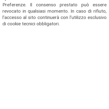
Preferenze. Il consenso prestato può essere
revocato in qualsiasi momento. In caso di rifiuto,
l'accesso al sito continuerà con l'utilizzo esclusivo
di cookie tecnici obbligatori.
Calciomercato
Genoa, ufficiale il colpo Sow. E
Vogliacco va alla Cremonese
06/08/2026
di Filippo Serio