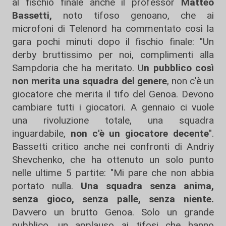
al fischio finale anche il professor
Matteo
Bassetti,
noto tifoso genoano, che ai
microfoni di Telenord ha commentato così la
gara pochi minuti dopo il fischio finale: "Un
derby bruttissimo per noi, complimenti alla
Sampdoria che ha meritato. U
n pubblico così
non merita una squadra del genere
, non c'è un
giocatore che merita il tifo del Genoa. Devono
cambiare tutti i giocatori. A gennaio ci vuole
una rivoluzione totale, una squadra
inguardabile,
non c'è un giocatore decente
".
Bassetti critico anche nei confronti di Andriy
Shevchenko, che ha ottenuto un solo punto
nelle ultime 5 partite: "Mi pare che non abbia
portato nulla.
Una squadra senza anima,
senza gioco, senza palle, senza niente.
Davvero un brutto Genoa. Solo un grande
pubblico, un applauso ai tifosi che hanno