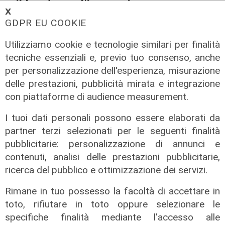
il bando per l'innovazione
𝗫
nell'agricoltura
GDPR EU COOKIE
04/08/2026
di Redazione
Utilizziamo cookie e tecnologie similari per finalità
tecniche essenziali e, previo tuo consenso, anche
per personalizzazione dell'esperienza, misurazione
delle prestazioni, pubblicità mirata e integrazione
con piattaforme di audience measurement.
I tuoi dati personali possono essere elaborati da
partner terzi selezionati per le seguenti finalità
pubblicitarie: personalizzazione di annunci e
contenuti, analisi delle prestazioni pubblicitarie,
ricerca del pubblico e ottimizzazione dei servizi.
Rimane in tuo possesso la facoltà di accettare in
toto, rifiutare in toto oppure selezionare le
specifiche finalità mediante l'accesso alle