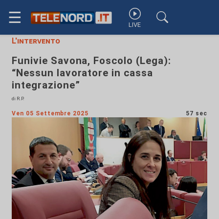
☰
LIVE
L'intervento
Funivie Savona, Foscolo (Lega):
“Nessun lavoratore in cassa
integrazione”
di R.P.
Ven 05 Settembre 2025
57 sec