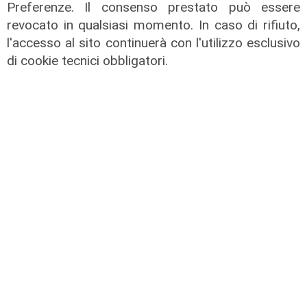
Preferenze. Il consenso prestato può essere
revocato in qualsiasi momento. In caso di rifiuto,
l'accesso al sito continuerà con l'utilizzo esclusivo
Il dibattito
di cookie tecnici obbligatori.
Nuova diga, Orlando (PD): "I
cittadini meritano informazioni
trasparenti e rispetto della legalità"
04/08/2026
di Redazione