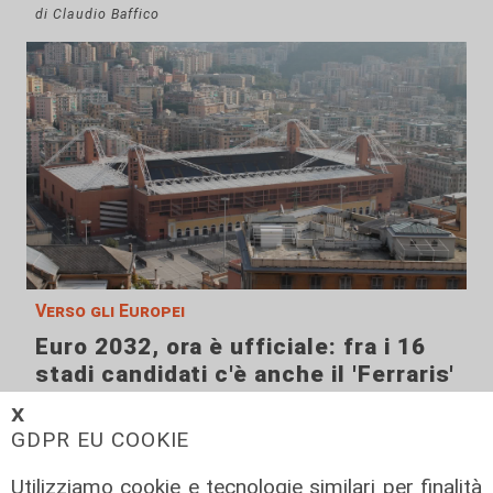
di Claudio Baffico
Verso gli Europei
Euro 2032, ora è ufficiale: fra i 16
stadi candidati c'è anche il 'Ferraris'
di Genova
𝗫
04/08/2026
GDPR EU COOKIE
di Redazione Sport
Utilizziamo cookie e tecnologie similari per finalità