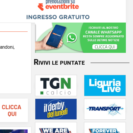
randoni,
Rivivi le puntate