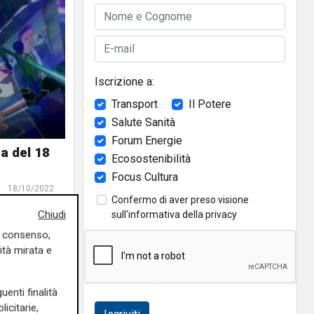
Iscrizione a:
Transport
Il Potere
Salute Sanità
Forum Energie
a del 18
Ecosostenibilità
Focus Cultura
18/10/2022
Confermo di aver preso visione
Chiudi
sull'
informativa della privacy
uo consenso,
ità mirata e
uenti finalità
icitarie,