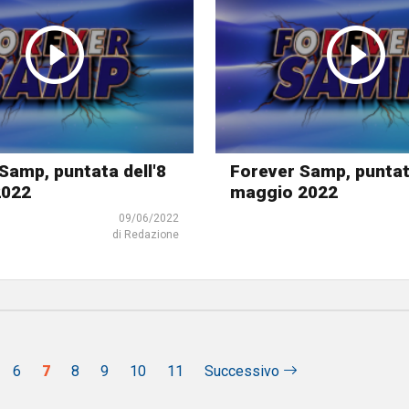
Samp, puntata dell'8
Forever Samp, puntat
2022
maggio 2022
09/06/2022
di Redazione
6
7
8
9
10
11
Successivo