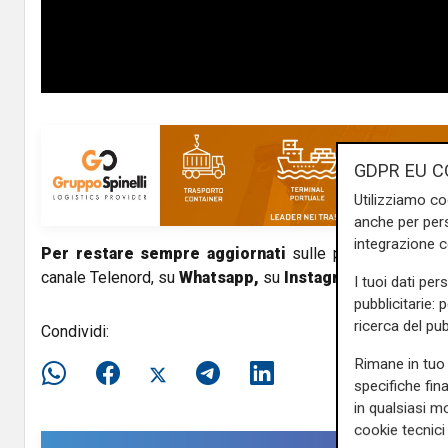
y
V
i
d
GDPR EU C
e
Utilizziamo co
anche per pers
o
integrazione 
Per restare sempre aggiornati
sulle principali notizi
canale Telenord, su
Whatsapp,
su
Instagram
,
su
Youtub
I tuoi dati per
pubblicitarie: 
ricerca del pub
Condividi:
Rimane in tuo 
specifiche fin
in qualsiasi mo
cookie tecnici 