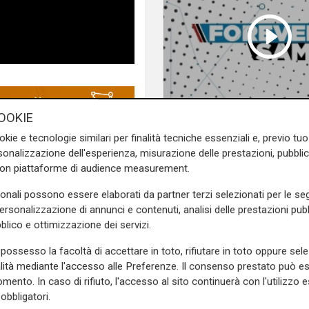
OOKIE
Forever Samp puntat
okie e tecnologie similari per finalità tecniche essenziali e, previo t
20/07/2026
onalizzazione dell'esperienza, misurazione delle prestazioni, pubblic
con piattaforme di audience measurement.
e sulla Liguria seguiteci sul
e
e su
Facebook
.
sonali possono essere elaborati da partner terzi selezionati per le seg
personalizzazione di annunci e contenuti, analisi delle prestazioni pubbl
blico e ottimizzazione dei servizi.
possesso la facoltà di accettare in toto, rifiutare in toto oppure sele
alità mediante l'accesso alle Preferenze. Il consenso prestato può 
mento. In caso di rifiuto, l'accesso al sito continuerà con l'utilizzo e
obbligatori.