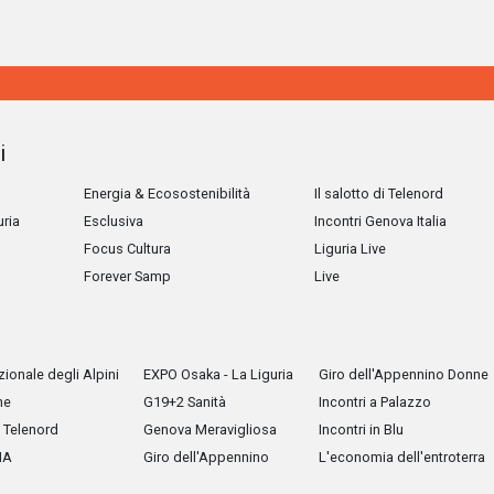
i
Energia & Ecosostenibilità
Il salotto di Telenord
uria
Esclusiva
Incontri Genova Italia
Focus Cultura
Liguria Live
Forever Samp
Live
ionale degli Alpini
EXPO Osaka - La Liguria
Giro dell'Appennino Donne
he
G19+2 Sanità
Incontri a Palazzo
Telenord
Genova Meravigliosa
Incontri in Blu
IA
Giro dell'Appennino
L'economia dell'entroterra