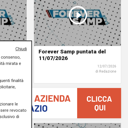
Chiudi
a del
Forever Samp puntata del
uo consenso,
11/07/2026
ità mirata e
21/07/2026
12/07/2026
di Redazione
di Redazione
uenti finalità
icitarie,
zionare le
essere revocato
sclusivo di