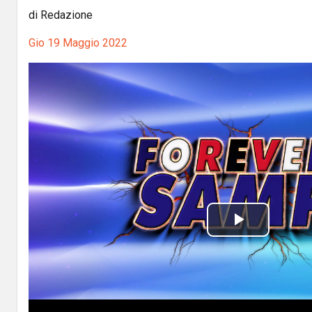
di Redazione
Gio 19 Maggio 2022
P
l
a