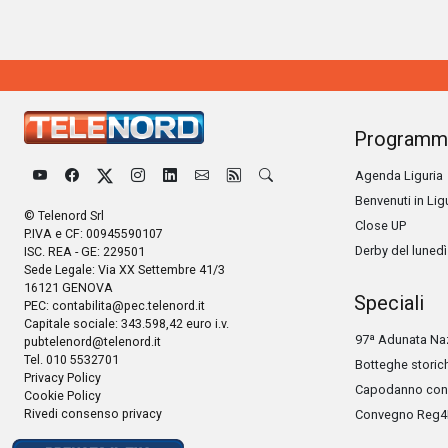
Programm
Agenda Liguria
Benvenuti in Lig
© Telenord Srl
Close UP
P.IVA e CF: 00945590107
Derby del lunedì
ISC. REA - GE: 229501
Sede Legale: Via XX Settembre 41/3
16121 GENOVA
Speciali
PEC:
contabilita@pec.telenord.it
Capitale sociale: 343.598,42 euro i.v.
97ª Adunata Naz
pubtelenord@telenord.it
Tel. 010 5532701
Botteghe storic
Privacy Policy
Capodanno con 
Cookie Policy
Rivedi consenso privacy
Convegno Reg4