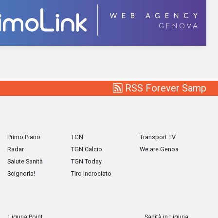
RSS Forever Samp
Primo Piano
TGN
Transport TV
Radar
TGN Calcio
We are Genoa
Salute Sanità
TGN Today
Scignoria!
Tiro Incrociato
Liguria Point
Sanità in Liguria