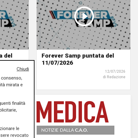
a del
Forever Samp puntata del
11/07/2026
Chiudi
21/07/2026
12/07/2026
di Redazione
di Redazione
uo consenso,
ità mirata e
uenti finalità
icitarie,
zionare le
essere revocato