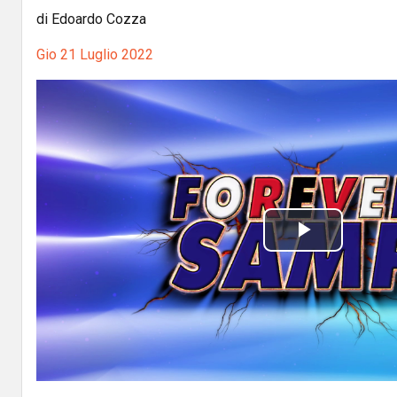
di Edoardo Cozza
Gio 21 Luglio 2022
P
l
a
y