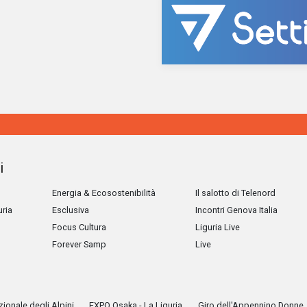
i
Energia & Ecosostenibilità
Il salotto di Telenord
uria
Esclusiva
Incontri Genova Italia
Focus Cultura
Liguria Live
Forever Samp
Live
ionale degli Alpini
EXPO Osaka - La Liguria
Giro dell'Appennino Donne