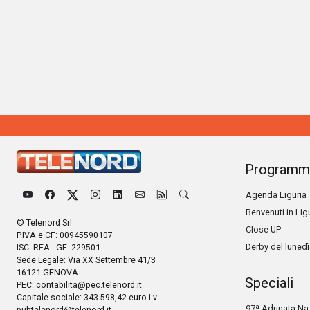
Programm
Agenda Liguria
Benvenuti in Lig
© Telenord Srl
Close UP
P.IVA e CF: 00945590107
Derby del lunedì
ISC. REA - GE: 229501
Sede Legale: Via XX Settembre 41/3
16121 GENOVA
Speciali
PEC:
contabilita@pec.telenord.it
Capitale sociale: 343.598,42 euro i.v.
97ª Adunata Naz
pubtelenord@telenord.it