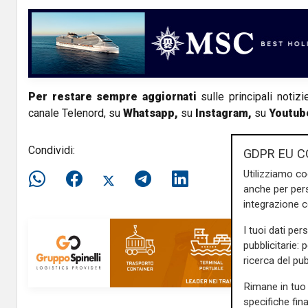
V
i
d
Per restare sempre aggiornati
sulle principali notizi
e
canale Telenord, su
Whatsapp,
su
Instagram
,
su
Youtub
o
Condividi:
GDPR EU C
Utilizziamo co
anche per pers
integrazione 
I tuoi dati per
pubblicitarie: 
ricerca del pub
Rimane in tuo 
specifiche fin