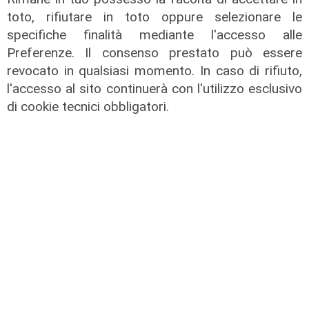
toto, rifiutare in toto oppure selezionare le
specifiche finalità mediante l'accesso alle
Preferenze. Il consenso prestato può essere
revocato in qualsiasi momento. In caso di rifiuto,
l'accesso al sito continuerà con l'utilizzo esclusivo
di cookie tecnici obbligatori.
il master
Assiterminal e ForMare il primo
Master per manager dei terminal
portuali in Italia
22/04/2026
di Redazione