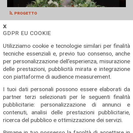
Il progetto
Egitto, Alstom alla guida di un
𝗫
consorzio firma contratti da 690
GDPR EU COOKIE
milioni
Utilizziamo cookie e tecnologie similari per finalità
18/06/2026
di Redazione
tecniche essenziali e, previo tuo consenso, anche
per personalizzazione dell'esperienza, misurazione
delle prestazioni, pubblicità mirata e integrazione
con piattaforme di audience measurement.
I tuoi dati personali possono essere elaborati da
partner terzi selezionati per le seguenti finalità
pubblicitarie: personalizzazione di annunci e
contenuti, analisi delle prestazioni pubblicitarie,
ricerca del pubblico e ottimizzazione dei servizi.
Rimane in tuo possesso la facoltà di accettare in