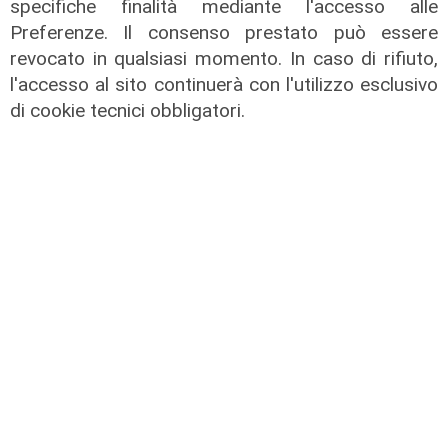
specifiche finalità mediante l'accesso alle
Preferenze. Il consenso prestato può essere
revocato in qualsiasi momento. In caso di rifiuto,
l'accesso al sito continuerà con l'utilizzo esclusivo
di cookie tecnici obbligatori.
Il dibattito
Nuova diga, Orlando (PD): "I
cittadini meritano informazioni
trasparenti e rispetto della legalità"
04/08/2026
di Redazione