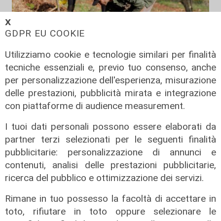
𝗫
GDPR EU COOKIE
Utilizziamo cookie e tecnologie similari per finalità
tecniche essenziali e, previo tuo consenso, anche
Il finanziamento
per personalizzazione dell'esperienza, misurazione
delle prestazioni, pubblicità mirata e integrazione
Regione: incrementato di un milione
con piattaforme di audience measurement.
il bando per l'innovazione
nell'agricoltura
I tuoi dati personali possono essere elaborati da
04/08/2026
partner terzi selezionati per le seguenti finalità
di Redazione
pubblicitarie: personalizzazione di annunci e
contenuti, analisi delle prestazioni pubblicitarie,
ricerca del pubblico e ottimizzazione dei servizi.
Rimane in tuo possesso la facoltà di accettare in
toto, rifiutare in toto oppure selezionare le