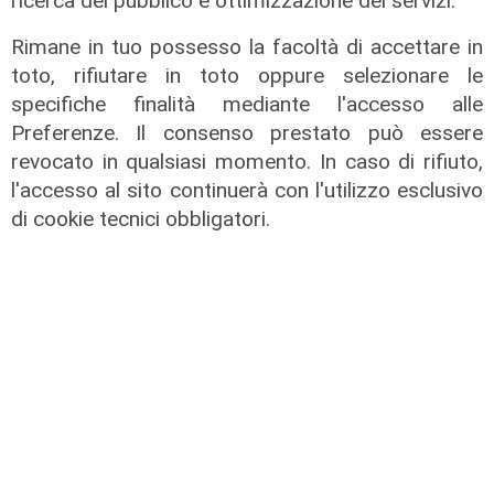
ricerca del pubblico e ottimizzazione dei servizi.
Rimane in tuo possesso la facoltà di accettare in
toto, rifiutare in toto oppure selezionare le
specifiche finalità mediante l'accesso alle
Le temperature
Preferenze. Il consenso prestato può essere
Genova, caldo torrido: bollino rosso
revocato in qualsiasi momento. In caso di rifiuto,
anche lunedì
l'accesso al sito continuerà con l'utilizzo esclusivo
08/08/2026
di cookie tecnici obbligatori.
di c.b.