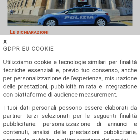
Le dichiarazioni
Sicurezza a Genova: il SIAP auspica
𝗫
GDPR EU COOKIE
che l’incontro tra il Ministro
Piantedosi e la Sindaca Salis riporti
Utilizziamo cookie e tecnologie similari per finalità
il tema nell’alveo corretto dei Patti
tecniche essenziali e, previo tuo consenso, anche
per la
per personalizzazione dell'esperienza, misurazione
08/08/2026
delle prestazioni, pubblicità mirata e integrazione
di Redazione
con piattaforme di audience measurement.
I tuoi dati personali possono essere elaborati da
partner terzi selezionati per le seguenti finalità
pubblicitarie: personalizzazione di annunci e
contenuti, analisi delle prestazioni pubblicitarie,