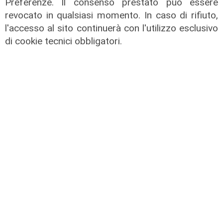
Preferenze. Il consenso prestato può essere
revocato in qualsiasi momento. In caso di rifiuto,
L'analisi
l'accesso al sito continuerà con l'utilizzo esclusivo
Claudio Montaldo: "Pochi punti
di cookie tecnici obbligatori.
d'incontro e crisi della famiglia, ma
si cerca il nemico nell'immigrato"
03/08/2026
di Redazione
Le dichiarazioni