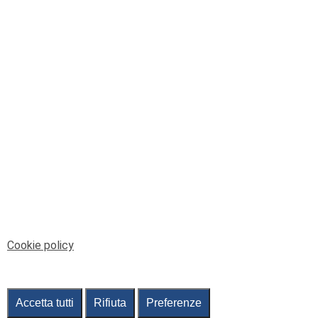
© Telenord Srl
P.IVA e CF: 00945590107 - ISC. REA - GE: 229501
Sede Legale: Via XX Settembre 41/3, 16121 GENOVA
PEC: contabilita@pec.telenord.it
Capitale sociale: 343.598,42 euro i.v.
Tutti i diritti riservati, vietata la copia anche parziale
dei contenuti
pubtelenord@telenord.it
Tel. 010 55 32 701
Informativa della privacy
|
Gestisci consenso
Cookie policy
Accetta tutti
Rifiuta
Preferenze