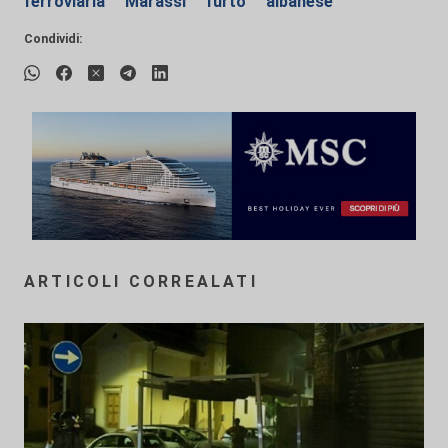
ferroviaria
Marassi
furto
albanese
Condividi:
ARTICOLI CORREALATI