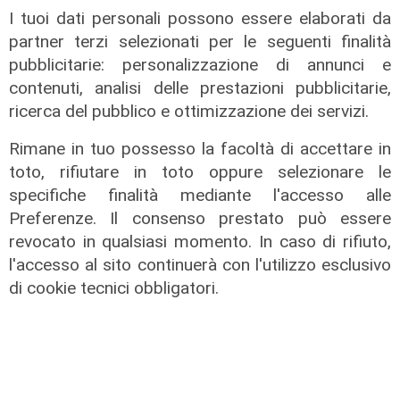
Il fatto
I tuoi dati personali possono essere elaborati da
Genova, due cani gravi dopo aver
partner terzi selezionati per le seguenti finalità
mangiato bocconi di vetro e chiodi:
pubblicitarie: personalizzazione di annunci e
gli ambientalisti mettono una taglia
contenuti, analisi delle prestazioni pubblicitarie,
di mille euro
ricerca del pubblico e ottimizzazione dei servizi.
11/08/2022
di Redazione
Rimane in tuo possesso la facoltà di accettare in
toto, rifiutare in toto oppure selezionare le
specifiche finalità mediante l'accesso alle
Preferenze. Il consenso prestato può essere
revocato in qualsiasi momento. In caso di rifiuto,
l'accesso al sito continuerà con l'utilizzo esclusivo
di cookie tecnici obbligatori.
il video